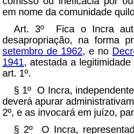
comisso ou ineficácia por ou
em nome da comunidade quil
Art. 3º Fica o Incra au
desapropriação, na forma p
setembro de 1962,
e no
Decr
1941
, atestada a legitimidade
art. 1º.
§ 1º O Incra, independente
deverá apurar administrativame
2º, e as invocará em juízo, pa
§ 2º O Incra, representad