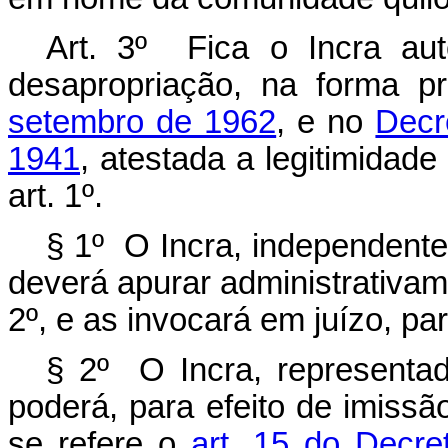
Art. 3º Fica o Incra au
desapropriação, na forma p
setembro de 1962
, e no
Decr
1941
, atestada a legitimidade
art. 1º.
§ 1º O Incra, independente
deverá apurar administrativame
2º, e as invocará em juízo, pa
§ 2º O Incra, representad
poderá, para efeito de imissã
se refere o
art. 15 do Decre