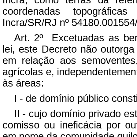
Incra, como terras da refe
coordenadas topográfica
Incra/SR/RJ nº 54180.001554/
Art. 2º Excetuadas as benf
lei, este Decreto não outorga 
em relação aos semoventes
agrícolas e, independentemen
às áreas:
I - de domínio público consti
II - cujo domínio privado es
comisso ou ineficácia por ou
em nome da comunidade quil