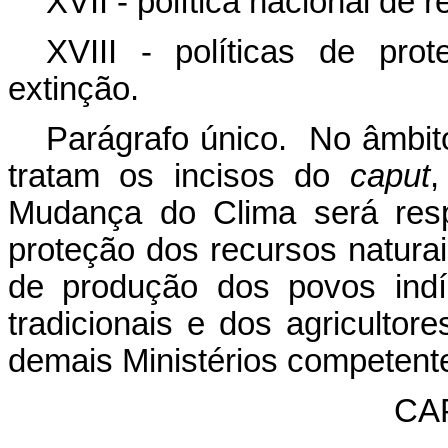
XVII - política nacional de r
XVIII - políticas de pr
extinção.
Parágrafo único. No âmbit
tratam os incisos do
caput
,
Mudança do Clima será resp
proteção dos recursos natura
de produção dos povos ind
tradicionais e dos agricultor
demais Ministérios competent
CAP