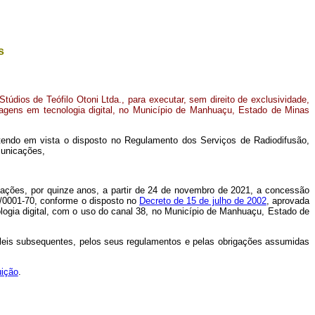
s
dios de Teófilo Otoni Ltda., para executar, sem direito de exclusividade,
magens em tecnologia digital, no Município de Manhuaçu, Estado de Minas
 tendo em vista o disposto no Regulamento dos Serviços de Radiodifusão,
municações,
ações, por quinze anos, a partir de 24 de novembro de 2021, a concessão
52/0001-70, conforme o disposto no
Decreto de 15 de julho de 2002
, aprovada
nologia digital, com o uso do canal 38, no Município de Manhuaçu, Estado de
 leis subsequentes, pelos seus regulamentos e pelas obrigações assumidas
uição
.