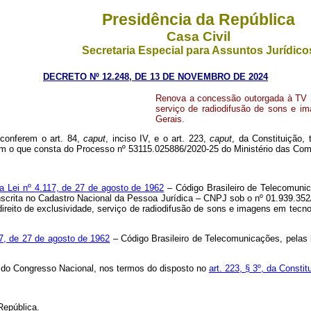
Presidência da República
Casa Civil
Secretaria Especial para Assuntos Jurídico
DECRETO Nº 12.248, DE 13 DE NOVEMBRO DE 2024
Renova a concessão outorgada à TV Stú
serviço de radiodifusão de sons e i
Gerais.
 conferem o art. 84,
caput
, inciso IV, e o art. 223,
caput
, da Constituição,
com o que consta do Processo nº 53115.025886/2020-25 do Ministério das Co
 da Lei nº 4.117, de 27 de agosto de 1962
– Código Brasileiro de Telecomunic
o inscrita no Cadastro Nacional da Pessoa Jurídica – CNPJ sob o nº 01.939.3
 direito de exclusividade, serviço de radiodifusão de sons e imagens em tec
17, de 27 de agosto de 1962
– Código Brasileiro de Telecomunicações, pelas
ão do Congresso Nacional, nos termos do disposto no
art. 223, § 3º, da Constit
República.