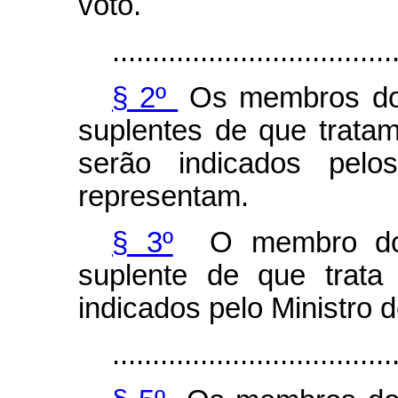
voto.
...................................
§ 2º
Os membros do 
suplentes de que tratam 
serão indicados pelo
representam.
§ 3º
O membro do C
suplente de que trat
indicados pelo Ministro
...................................