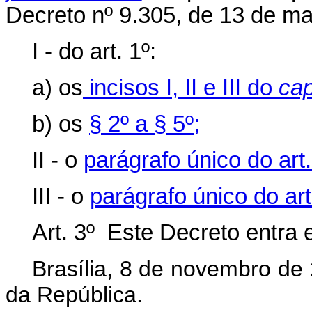
Decreto nº 9.305, de 13 de m
I - do art. 1º:
a) os
incisos I, II e III do
cap
b) os
§ 2º a § 5º;
II - o
parágrafo único do art.
III - o
parágrafo único do art
Art. 3º Este Decreto entra 
Brasília, 8 de novembro de
da República.