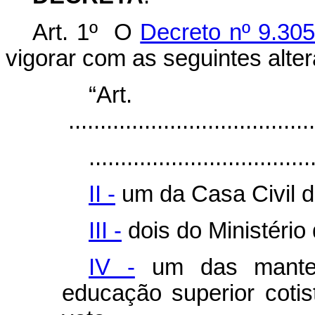
Art. 1º O
Decreto nº 9.30
vigorar com as seguintes alte
“Ar
.......................................
...................................
II -
um da Casa Civil d
III -
dois do Ministério
IV -
um das mantene
educação superior cotis