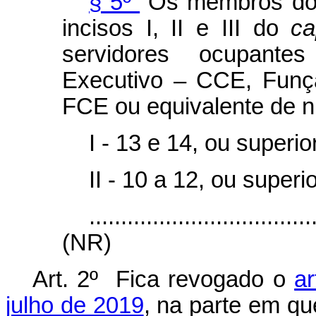
§ 5º
Os membros do 
incisos I, II e III do
ca
servidores ocupant
Executivo – CCE, Funç
FCE ou equivalente de ní
I - 13 e 14, ou superior,
II - 10 a 12, ou superi
...................................
(NR)
Art. 2º Fica revogado o
ar
julho de 2019
, na parte em qu