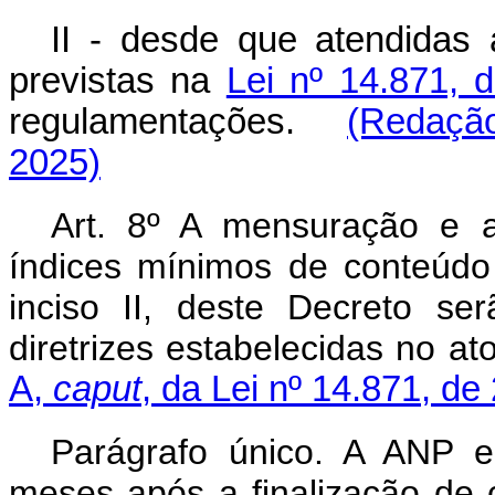
II - desde que atendidas
previstas na
Lei nº 14.871, 
regulamentações.
(Redação
2025)
Art. 8º A mensuração e a
índices mínimos de conteúdo l
inciso II, deste Decreto se
diretrizes estabelecidas no 
A,
caput
, da Lei nº 14.871, d
Parágrafo único. A ANP e
meses após a finalização de 