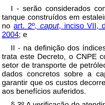
I - serão considerados co
tanque construídos em estaleir
no
art. 2º,
caput
, inciso VII,
2004
; e
II - na definição dos índi
trata este Decreto, o CNPE c
setor de transporte de petról
dados concretos sobre a ca
garantir que os custos decorre
aos benefícios auferidos.
§ 3º A verificação do atendi