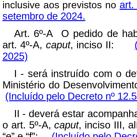
inclusive aos previstos no
art.
setembro de 2024.
Art. 6º-A O pedido de habi
art. 4º-A,
caput
, inciso II:
2025)
I - será instruído com o de
Ministério do Desenvolviment
(Incluído pelo Decreto nº 12.
II - deverá estar acompanh
o art. 5º-A,
caput
, inciso III, 
“e” e “f”;
(Incluído pelo Decr