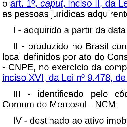
o
art. 1º,
caput
, inciso II, da
as pessoas jurídicas adquiren
I - adquirido a partir da da
II - produzido no Brasil c
local definidos por ato do Con
- CNPE, no exercício da comp
inciso XVI, da Lei nº 9.478, d
III - identificado pelo 
Comum do Mercosul - NCM;
IV - destinado ao ativo imob