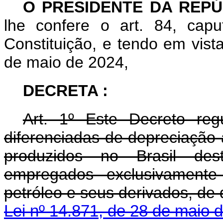
O PRESIDENTE DA REPÚ
lhe confere o art. 84, capu
Constituição, e tendo em vist
de maio de 2024,
DECRETA :
Art. 1º Este Decreto re
diferenciadas de depreciação
produzidos no Brasil des
empregados exclusivament
petróleo e seus derivados, de 
Lei nº 14.871, de 28 de maio 