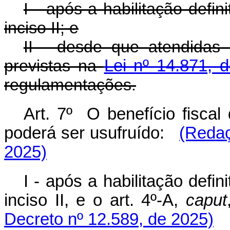
I - após a habilitação defini
inciso II; e
II - desde que atendidas
previstas na
Lei nº 14.871, 
regulamentações.
Art. 7º O benefício fiscal
poderá ser usufruído:
(Redaç
2025)
I - após a habilitação defin
inciso II, e o art. 4º-A,
caput
Decreto nº 12.589, de 2025)