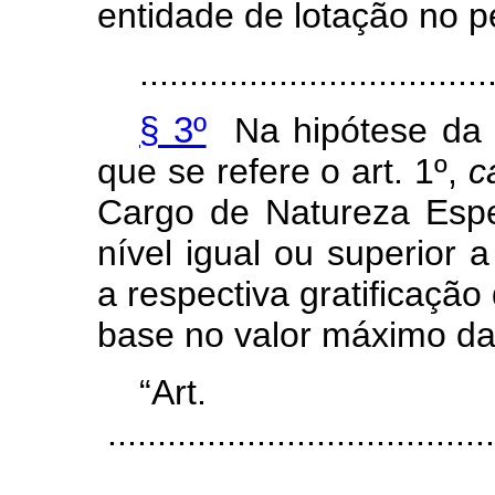
entidade de lotação no p
...................................
§ 3º
Na hipótese da 
que se refere o art. 1º,
c
Cargo de Natureza Esp
nível igual ou superior 
a respectiva gratificaç
base no valor máximo da 
“Ar
.......................................
...................................