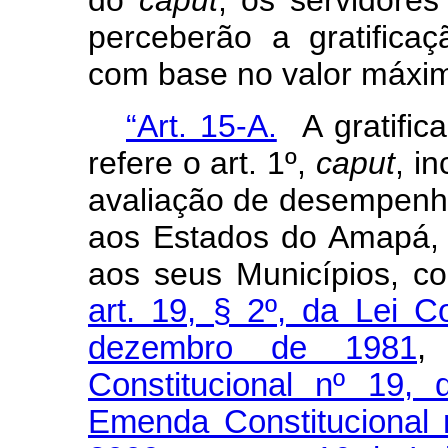
do
caput
, os servidores
perceberão a gratific
com base no valor máximo
“Art. 15-A.
A gratific
refere o art. 1º,
caput
, i
avaliação de desempenho 
aos Estados do Amapá,
aos seus Municípios, c
art. 19, § 2º, da Lei 
dezembro de 1981
,
Constitucional nº 19,
Emenda Constitucional