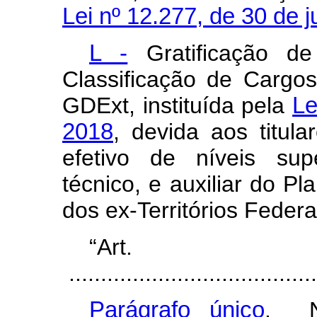
Lei nº 12.277, de 30 de 
L -
Gratificação d
Classificação de Cargos
GDExt, instituída pela
Le
2018
, devida aos titul
efetivo de níveis super
técnico, e auxiliar do P
dos ex-Territórios Feder
“Ar
.......................................
Parágrafo único
. N