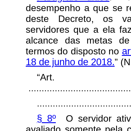
desempenho a que se re
deste Decreto, os va
servidores que a ela f
alcance das metas de 
termos do disposto no
ar
18 de junho de 2018.
” (
“Ar
.......................................
...................................
§ 8º
O servidor ativ
avaliado somente pela c