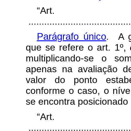
“Ar
.......................................
Parágrafo único
. A g
que se refere o art. 1º,
multiplicando-se o so
apenas na avaliação d
valor do ponto estabe
conforme o caso, o níve
se encontra posicionado 
“Ar
.......................................