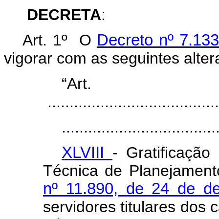
DECRETA
:
Art. 1º O
Decreto nº 7.13
vigorar com as seguintes alter
“Ar
.......................................
...................................
XLVIII
- Gratificaçã
Técnica de Planejament
nº 11.890, de 24 de d
servidores titulares dos 