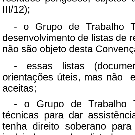
III/12);
- o
Grupo
de
Trabalho
desenvolvimento
de
listas
de r
não
são
objeto
desta Convenç
- essas
listas
(docume
orientações
úteis,
mas
não
aceitas;
- o Grupo de Trabalho Té
técnicas para dar assistênci
tenha direito soberano
para