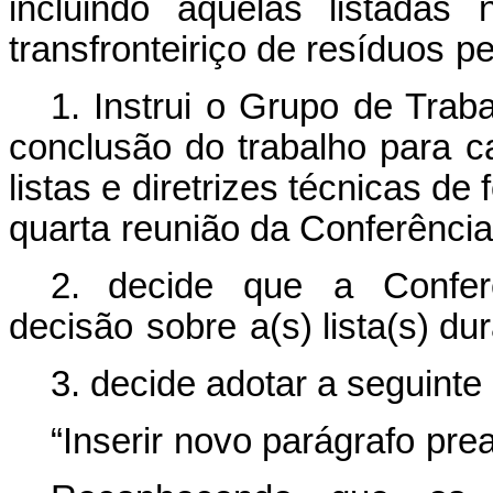
incluindo
aquelas
listadas
transfronteiriço
de
resíduos
pe
1. Instrui o Grupo de Traba
conclusão do trabalho
para c
listas
e diretrizes
técnicas
de 
quarta
reunião
da
Conferênci
2. decide
que
a
Confer
decisão
sobre
a(s) lista(s) du
3. decide adotar a seguin
“Inserir
novo
parágrafo
pre