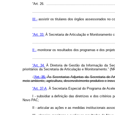
“Art. 26. ...................................................................
................................................................................
III -
assistir os titulares dos órgãos assessorados no con
..............................................................................
“Art. 33.
À Secretaria de Articulação e Monitoramento 
................................................................................
II -
monitorar os resultados dos programas e dos projeto
..............................................................................
“Art. 34.
À Diretoria de Gestão da Informação da Secre
prioritários da Secretaria de Articulação e Monitoramento.” (N
“Art. 35.
Às Secretarias Adjuntas da Secretaria de Art
meio ambiente, agricultura, desenvolvimento produtivo e inova
“Art. 37-A
. À Secretaria Especial do Programa de Acel
I - subsidiar a definição das diretrizes e dos critér
Novo PAC;
II - articular as ações e as medidas institucionais asso