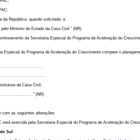
o PAC;
 PAC;
e da República, quando solicitado; e
 pelo Ministro de Estado da Casa Civil.” (NR)
Monitoramento da Secretaria Especial do Programa de Aceleração do Crescime
ia Especial do Programa de Aceleração do Crescimento compete o planejame
..................................
.....................................
strutura da Casa Civil;
.............................” (NR)
ar com as seguintes alterações:
erá exercida pela Secretaria Especial do Programa de Aceleração do Cresci
 do Sul