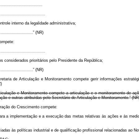
..................................
.....................................
trole interno da legalidade administrativa;
.............................” (NR)
compete:
.....................................
s considerados prioritários pelo Presidente da República;
.............................” (NR)
taria de Articulação e Monitoramento compete gerir informações estratégi
R)
iculação e Monitoramento compete a articulação e o monitoramento de ações 
ção e outras atribuídas pelo Secretário de Articulação e Monitoramento.” (NR
eração do Crescimento compete:
ios para a implementação e a execução das metas relativas às ações e às me
ciadas às políticas industrial e de qualificação profissional relacionadas ao 