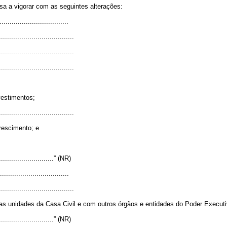
sa a vigorar com as seguintes alterações:
..................................
.....................................
.....................................
.....................................
vestimentos;
.....................................
rescimento; e
.............................” (NR)
.................................
.....................................
 as unidades da Casa Civil e com outros órgãos e entidades do Poder Executi
.............................” (NR)