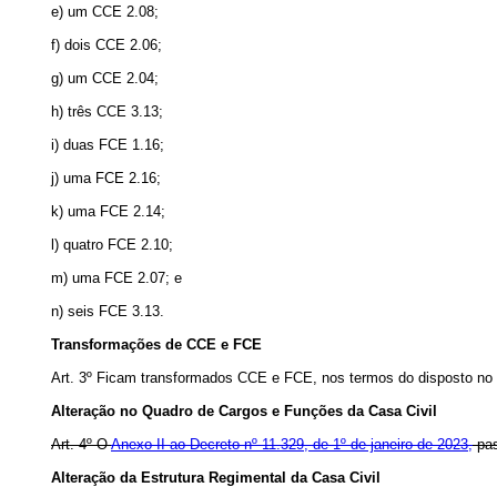
e) um CCE 2.08;
f) dois CCE 2.06;
g) um CCE 2.04;
h) três CCE 3.13;
i) duas FCE 1.16;
j) uma FCE 2.16;
k) uma FCE 2.14;
l) quatro FCE 2.10;
m) uma FCE 2.07; e
n) seis FCE 3.13.
Transformações de CCE e FCE
Art. 3º Ficam transformados CCE e FCE, nos termos do disposto no
Alteração no Quadro de Cargos e Funções da Casa Civil
Art. 4º O
Anexo II ao Decreto nº 11.329, de 1º de janeiro de 2023,
pas
Alteração da Estrutura Regimental da Casa Civil