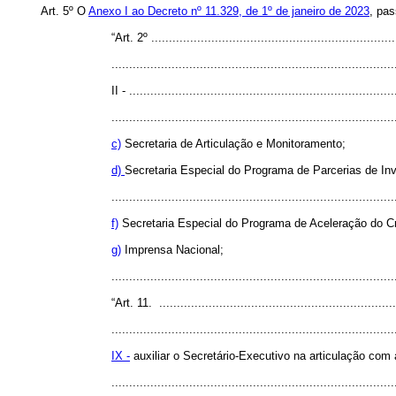
Art. 5º O
Anexo I ao Decreto nº 11.329, de 1º de janeiro de 2023
, pas
“Art. 2º .....................................................................
................................................................................
II - ...........................................................................
................................................................................
c)
Secretaria de Articulação e Monitoramento;
d)
Secretaria Especial do Programa de Parcerias de In
................................................................................
f)
Secretaria Especial do Programa de Aceleração do C
g)
Imprensa Nacional;
..............................................................................
“Art. 11. ....................................................................
................................................................................
IX -
auxiliar o Secretário-Executivo na articulação com
..............................................................................