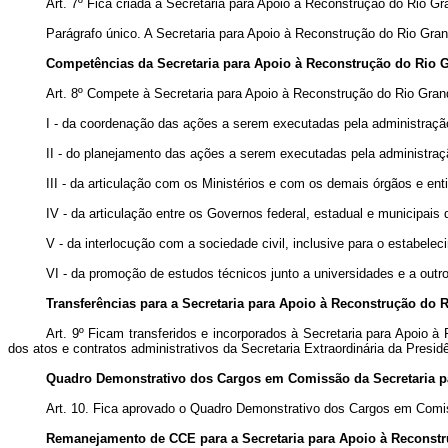
Art. 7º Fica criada a Secretaria para Apoio à Reconstrução do Rio 
Parágrafo único. A Secretaria para Apoio à Reconstrução do Rio Gra
Competências da Secretaria para Apoio à Reconstrução do Rio 
Art. 8º Compete à Secretaria para Apoio à Reconstrução do Rio Gran
I - da coordenação das ações a serem executadas pela administração p
II - do planejamento das ações a serem executadas pela administraçã
III - da articulação com os Ministérios e com os demais órgãos e ent
IV - da articulação entre os Governos federal, estadual e municipais
V - da interlocução com a sociedade civil, inclusive para o estabelec
VI - da promoção de estudos técnicos junto a universidades e a outr
Transferências para a Secretaria para Apoio à Reconstrução do 
Art. 9º Ficam transferidos e incorporados à Secretaria para Apoio 
dos atos e contratos administrativos da Secretaria Extraordinária da Pre
Quadro Demonstrativo dos Cargos em Comissão da Secretaria p
Art. 10. Fica aprovado o Quadro Demonstrativo dos Cargos em Comi
Remanejamento de CCE para a Secretaria
para Apoio à Reconst