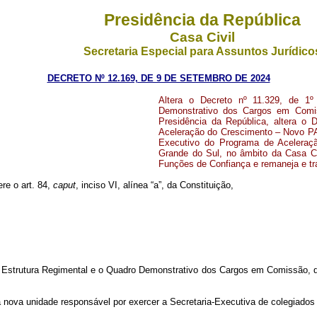
Presidência da República
Casa Civil
Secretaria Especial para Assuntos Jurídico
DECRETO Nº 12.169, DE 9 DE SETEMBRO DE 2024
Altera o Decreto nº 11.329, de 1º
Demonstrativo dos Cargos em Comis
Presidência da República, altera o 
Aceleração do Crescimento – Novo PA
Executivo do Programa de Aceleraçã
Grande do Sul, no âmbito da Casa C
Funções de Confiança e remaneja e t
ere o art. 84,
caput
, inciso VI, alínea “a”, da Constituição,
a Estrutura Regimental e o Quadro Demonstrativo dos Cargos em Comissão, d
 a nova unidade responsável por exercer a Secretaria-Executiva de colegiad