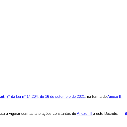
art. 7º da Lei nº 14.204, de 16 de setembro de 2021
, na forma do
Anexo II.
sa a vigorar com as alterações constantes do
Anexo III
a este Decreto.
(