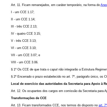
Art. 11. Ficam remanejados, em caráter temporário, na forma do
Ane
I - um CCE 1.17;
II - um CCE 1.14;
III - três CCE 2.13;
IV - quatro CCE 3.15;
V - três CCE 3.13;
VI - um CCE 3.10;
VII - um CCE 3.07; e
VIII - um CCE 3.06.
§ 1º Os CCE de que trata o
caput
não integrarão a Estrutura Regimen
§ 2º Encerrado o prazo estabelecido no art. 7º, parágrafo único, os 
Local de exercício das autoridades da Secretaria para Apoio à 
Art. 12. Os ocupantes dos cargos em comissão da Secretaria para A
Transformações de CCE
Art. 13. Ficam transformados CCE, nos termos do disposto no
art. 