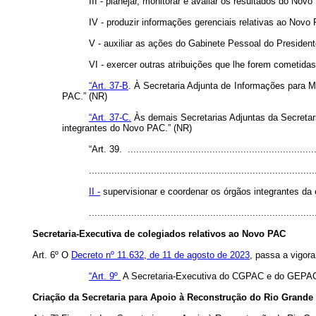
III - planejar, monitorar e avaliar os resultados do Nov
IV - produzir informações gerenciais relativas ao Novo
V - auxiliar as ações do Gabinete Pessoal do President
VI - exercer outras atribuições que lhe forem cometidas
“Art. 37-B
. À Secretaria Adjunta de Informações para 
PAC.” (NR)
“Art. 37-C.
Às demais Secretarias Adjuntas da Secretar
integrantes do Novo PAC.” (NR)
“Art. 39. ...................................................................
................................................................................
II -
supervisionar e coordenar os órgãos integrantes da e
..............................................................................
Secretaria-Executiva de colegiados relativos ao Novo PAC
Art. 6º O
Decreto nº 11.632, de 11 de agosto de 2023
, passa a vigor
“Art. 9º
A Secretaria-Executiva do CGPAC e do GEPAC s
Criação da Secretaria para Apoio à Reconstrução do Rio Grande