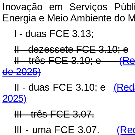
Inovação em Serviços Públi
Energia e Meio Ambiente do Mi
I - duas FCE 3.13;
II - dezessete FCE 3.10; e
II - três FCE 3.10; e
(Re
de 2025)
II - duas FCE
3.10;
e
(Red
2025)
III - três FCE 3.07.
III - uma FCE 3.07.
(Re