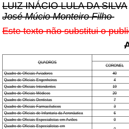
LUIZ INÁCIO LULA DA SILVA
José Múcio Monteiro Filho
Este texto não substitui o pu
QUADROS
CORONEL
Quadro de Oficiais Aviadores
40
Quadro de Oficiais Engenheiros
4
Quadro de Oficiais Intendentes
19
Quadro de Oficiais Médicos
20
Quadro de Oficiais Dentistas
7
Quadro de Oficiais Farmacêuticos
3
Quadro de Oficiais de Infantaria da Aeronáutica
6
Quadro de Oficiais Especialistas em Aviões
0
Quadro de Oficiais Especialistas em
0