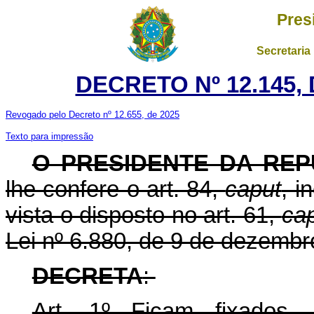
Pres
Secretaria
DECRETO Nº 12.145,
Revogado pelo Decreto nº 12.655, de 2025
Texto para impressão
O PRESIDENTE DA REP
lhe confere o art. 84,
caput
, i
vista o disposto no art. 61,
ca
Lei nº 6.880, de 9 de dezemb
DECRETA
:
Art. 1º Ficam fixados