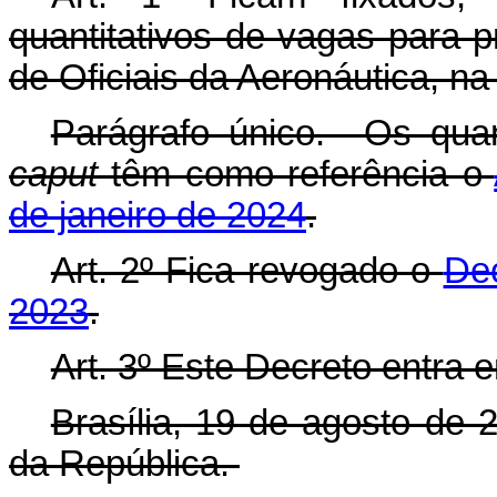
quantitativos de vagas para 
de Oficiais da Aeronáutica, n
Parágrafo único. Os quan
caput
têm como referência o
de janeiro de 2024
.
Art. 2º Fica revogado o
Dec
2023
.
Art. 3º Este Decreto entra 
Brasília, 19 de agosto de 
da República.