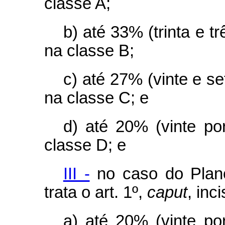
classe A;
b) até 33% (trinta e t
na classe B;
c) até 27% (vinte e se
na classe C; e
d) até 20% (vinte po
classe D; e
III -
no caso do Plan
trata o art. 1º,
caput
, inci
a) até 20% (vinte po