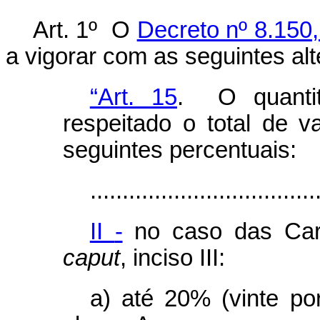
Art. 1º O
Decreto nº 8.150
a vigorar com as seguintes al
“Art. 15
. O quantit
respeitado o total de v
seguintes percentuais:
...................................
II
-
no caso das Carre
caput
, inciso III:
a) até 20% (vinte po