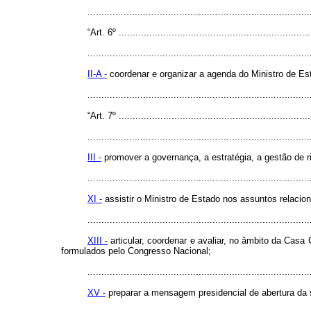
..............................................................................
“Art. 6º .....................................................................
................................................................................
II-A -
coordenar e organizar a agenda do Ministro de Es
..............................................................................
“Art. 7º .....................................................................
................................................................................
III -
promover a governança, a estratégia, a gestão de ri
................................................................................
XI -
assistir o Ministro de Estado nos assuntos relac
................................................................................
XIII -
articular, coordenar e avaliar, no âmbito da Casa
formulados pelo Congresso Nacional;
................................................................................
XV -
preparar a mensagem presidencial de abertura da 