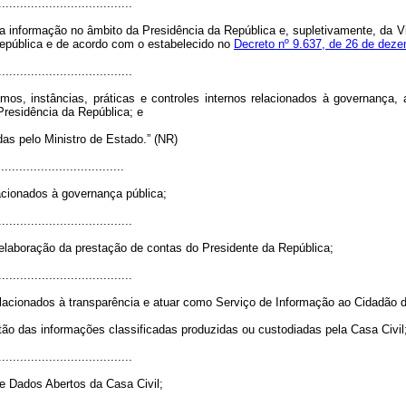
.....................................
da informação no âmbito da Presidência da República e, supletivamente, da 
República e de acordo com o estabelecido no
Decreto nº 9.637, de 26 de dez
.....................................
, instâncias, práticas e controles internos relacionados à governança, a
Presidência da República; e
das pelo Ministro de Estado.
” (NR)
..................................
acionados à governança pública;
.....................................
elaboração da prestação de contas do Presidente da República;
.....................................
relacionados à transparência e atuar como Serviço de Informação ao Cidadão 
tão das informações classificadas produzidas ou custodiadas pela Casa Civil
.....................................
e Dados Abertos da Casa Civil;