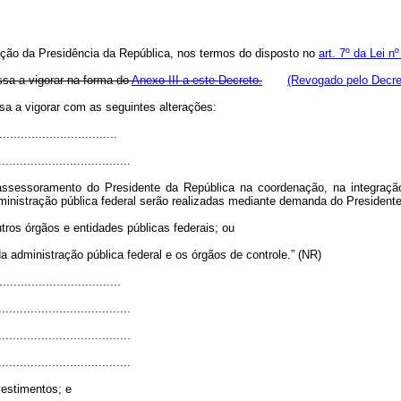
ção da Presidência da República, nos termos do disposto no
art. 7º da Lei 
ssa a vigorar na forma do
Anexo III a este Decreto.
(Revogado pelo Decre
sa a vigorar com as seguintes alterações:
.................................
.....................................
sessoramento do Presidente da República na coordenação, na integração
inistração pública federal serão realizadas mediante demanda do Presidente
ros órgãos e entidades públicas federais; ou
da administração pública federal e os órgãos de controle.” (NR)
..................................
.....................................
.....................................
.....................................
vestimentos; e