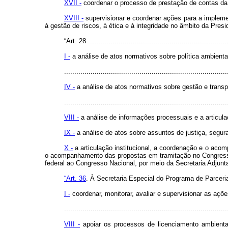
XVII -
coordenar o processo de prestação de contas da 
XVIII -
supervisionar e coordenar ações para a impleme
à gestão de riscos, à ética e à integridade no âmbito da Pres
“Art. 28......................................................................
I -
a análise de atos normativos sobre política ambienta
................................................................................
IV -
a análise de atos normativos sobre gestão e transp
................................................................................
VIII -
a análise de informações processuais e a articul
IX -
a análise de atos sobre assuntos de justiça, segura
X -
a articulação institucional, a coordenação e o aco
o acompanhamento das propostas em tramitação no Congresso
federal ao Congresso Nacional, por meio da Secretaria Adjunt
“Art. 36
. À Secretaria Especial do Programa de Parcer
I -
coordenar, monitorar, avaliar e supervisionar as açõ
................................................................................
VIII -
apoiar os processos de licenciamento ambienta