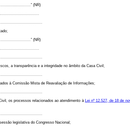
.............................” (NR)
..................................
.....................................
tado;
.............................” (NR)
..................................
.....................................
scos, a transparência e a integridade no âmbito da Casa Civil;
.....................................
ionados à Comissão Mista de Reavaliação de Informações;
.....................................
 Civil, os processos relacionados ao atendimento à
Lei nº 12.527, de 18 de n
.....................................
sessão legislativa do Congresso Nacional;