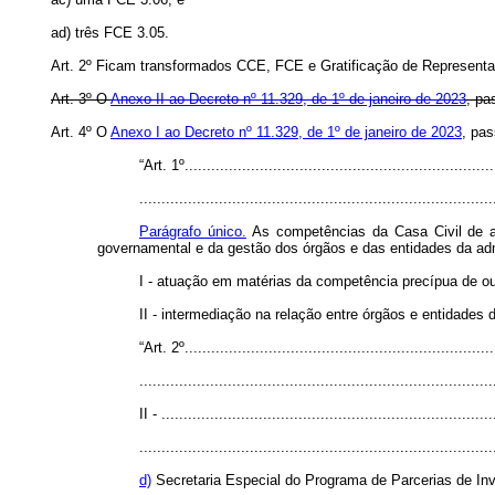
ad) três FCE 3.05.
Art. 2º Ficam transformados CCE, FCE e Gratificação de Representa
Art. 3º O
Anexo II ao Decreto nº 11.329, de 1º de janeiro de 2023
, pa
Art. 4º O
Anexo I ao Decreto nº 11.329, de 1º de janeiro de 2023
, pas
“Art. 1º......................................................................
................................................................................
Parágrafo único.
As competências da Casa Civil de as
governamental e da gestão dos órgãos e das entidades da adm
I - atuação em matérias da competência precípua de out
II - intermediação na relação entre órgãos e entidades 
“Art. 2º......................................................................
................................................................................
II - ...........................................................................
................................................................................
d)
Secretaria Especial do Programa de Parcerias de In