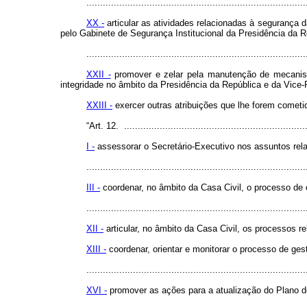
................................................................................
XX -
articular as atividades relacionadas à segurança 
pelo Gabinete de Segurança Institucional da Presidência da 
................................................................................
XXII -
promover e zelar pela manutenção de mecanismos
integridade no âmbito da Presidência da República e da Vice-
XXIII -
exercer outras atribuições que lhe forem cometi
“Art. 12. ...................................................................
I -
assessorar o Secretário-Executivo nos assuntos rel
................................................................................
III -
coordenar, no âmbito da Casa Civil, o processo de 
................................................................................
XII -
articular, no âmbito da Casa Civil, os processos 
XIII -
coordenar, orientar e monitorar o processo de ges
................................................................................
XVI -
promover as ações para a atualização do Plano d