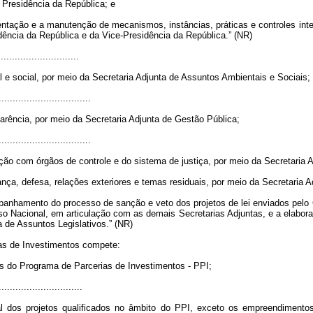
Presidência da República; e
ntação e a manutenção de mecanismos, instâncias, práticas e controles inte
idência da República e da Vice-Presidência da República.” (NR)
............................
l e social, por meio da Secretaria Adjunta de Assuntos Ambientais e Sociais;
.................................
arência, por meio da Secretaria Adjunta de Gestão Pública;
.................................
ação com órgãos de controle e do sistema de justiça, por meio da Secretaria
nça, defesa, relações exteriores e temas residuais, por meio da Secretaria A
mpanhamento do processo de sanção e veto dos projetos de lei enviados pelo
 Nacional, em articulação com as demais Secretarias Adjuntas, e a elab
a de Assuntos Legislativos.” (NR)
ias de Investimentos compete:
es do Programa de Parcerias de Investimentos - PPI;
..............................
l dos projetos qualificados no âmbito do PPI, exceto os empreendimentos