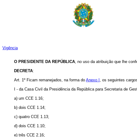
Vigência
O PRESIDENTE DA REPÚBLICA
,
no uso da atribuição que lhe conf
DECRETA
:
Art. 1º Ficam remanejados, na forma do
Anexo I
, os seguintes carg
I - da Casa Civil da Presidência da República para Secretaria de Ge
a) um CCE 1.16;
b) dois CCE 1.14;
c) quatro CCE 1.13;
d) dois CCE 1.10;
e) três CCE 2.16;