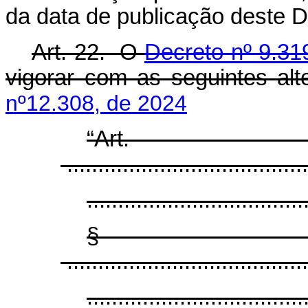
da data de publicação deste D
Art. 22. O
Decreto nº 9.31
vigorar com as seguintes 
nº12.308, de 2024
“Ar
.......................................
...................................
§
.......................................
...................................