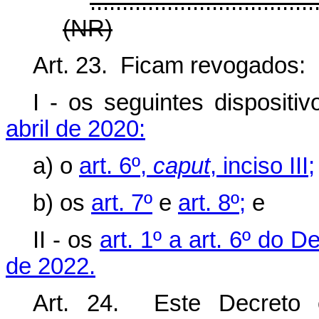
...................................
(NR)
Art. 23. Ficam revogados:
I - os seguintes dispositi
abril de 2020:
a) o
art. 6º,
caput
, inciso III;
b) os
art. 7º
e
art. 8º;
e
II - os
art. 1º a art. 6º do 
de 2022.
Art. 24. Este Decreto 