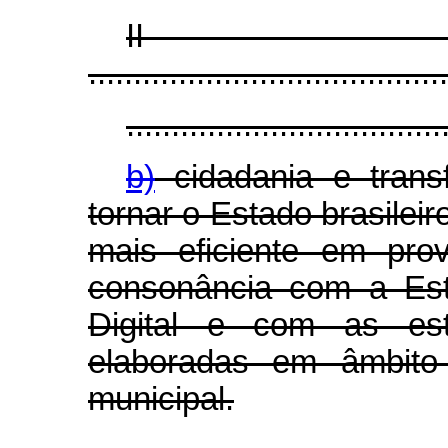
I
........................................
...................................
b)
cidadania e trans
tornar o Estado brasilei
mais eficiente em pro
consonância com a Est
Digital e com as estr
elaboradas em âmbito f
municipal.