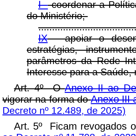
I -
coordenar a Políti
do Ministério;
...................................
IX
- apoiar o desenv
estratégias, instrument
parâmetros da Rede Int
Interesse para a Saúde, 
Art. 4º O
Anexo II ao De
vigorar na forma do
Anexo III 
Decreto nº 12.489, de 2025)
Art. 5º Ficam revogados o