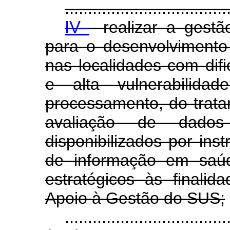
...................................
IV
- realizar a gest
para o desenvolvimento
nas localidades com dif
e alta vulnerabilida
processamento, do trat
avaliação de dados
disponibilizados por ins
de informação em saú
estratégicos às finalid
Apoio à Gestão do SUS;
...................................