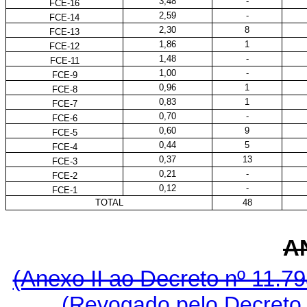
3,48
-
FCE-16
2,59
-
FCE-14
2,30
8
FCE-13
1,86
1
FCE-12
1,48
-
FCE-11
1,00
-
FCE-9
0,96
1
FCE-8
0,83
1
FCE-7
0,70
-
FCE-6
0,60
9
FCE-5
0,44
5
FCE-4
0,37
13
FCE-3
0,21
-
FCE-2
0,12
-
FCE-1
TOTAL
48
AN
(Anexo II ao Decreto nº 11.7
(Revogado pelo Decreto 