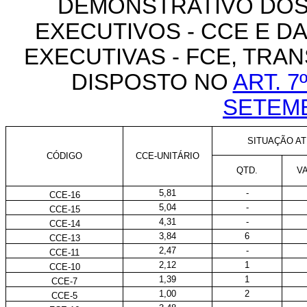
DEMONSTRATIVO DOS
EXECUTIVOS - CCE E 
EXECUTIVAS - FCE, TR
DISPOSTO NO
ART. 7
SETEM
SITUAÇÃO ATU
CÓDIGO
CCE-UNITÁRIO
QTD.
V
5,81
-
CCE-16
5,04
-
CCE-15
4,31
-
CCE-14
3,84
6
CCE-13
2,47
-
CCE-11
2,12
1
CCE-10
1,39
1
CCE-7
1,00
2
CCE-5