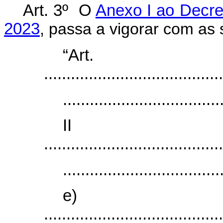
Art. 3º O
Anexo I ao Decre
2023
, passa a vigorar com as 
“Ar
........................................
...................................
I
........................................
...................................
e)
........................................