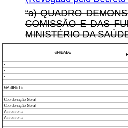
“a) QUADRO DEMONS
COMISSÃO E DAS FU
MINISTÉRIO DA SAÚDE
UNIDADE
GABINETE
Coordenação-Geral
Coordenação-Geral
Assessoria
Assessoria