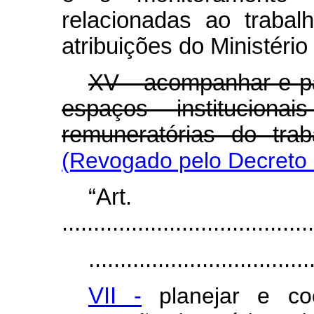
relacionadas ao traba
atribuições do Ministéri
XV - acompanhar e par
espaços instituciona
remuneratórias do tra
(Revogado pelo Decreto 
“Ar
........................................
...................................
VII -
planejar e co