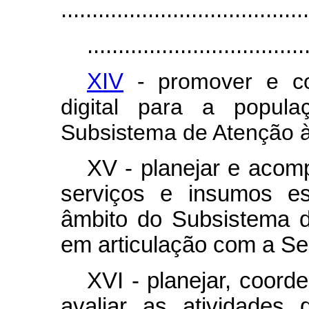
........................................
...................................
XIV
- promover e co
digital para a popul
Subsistema de Atenção 
XV - planejar e acom
serviços e insumos es
âmbito do Subsistema 
em articulação com a Sec
XVI - planejar, coorde
avaliar as atividade