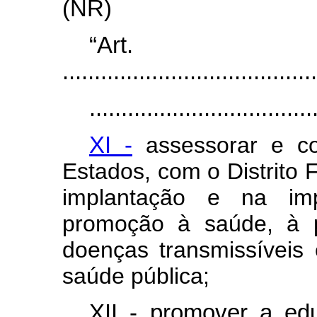
(NR)
“Ar
........................................
...................................
XI -
assessorar e co
Estados, com o Distrito 
implantação e na im
promoção à saúde, à p
doenças transmissíveis
saúde pública;
XII - promover a ed