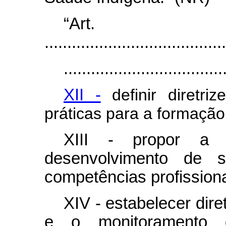
“Ar
........................................
...................................
XII -
definir diretri
práticas para a formação
XIII - propor a
desenvolvimento de s
competências profissiona
XIV - estabelecer dir
e o monitoramento de