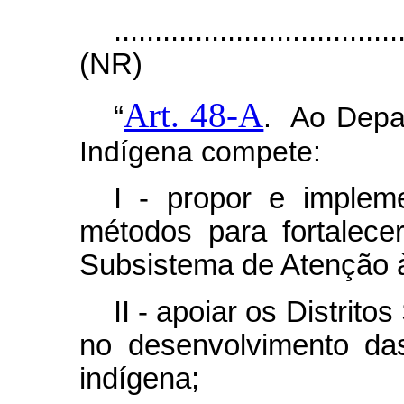
...................................
(NR)
Art. 48-A
“
. Ao Depa
Indígena compete:
I - propor e imple
métodos para fortalec
Subsistema de Atenção 
II - apoiar os Distrito
no desenvolvimento da
indígena;