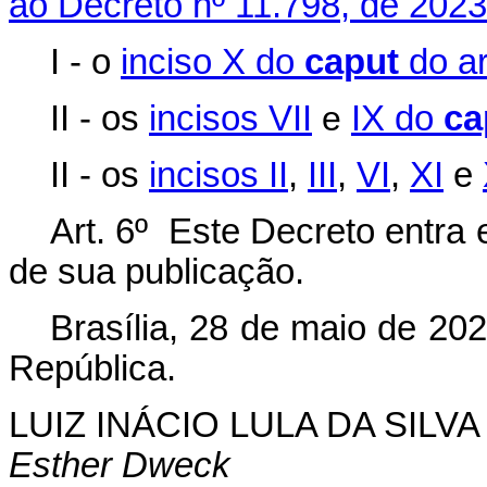
ao Decreto nº 11.798, de 2023
I - o
inciso X do
caput
do ar
II - os
incisos VII
e
IX do
ca
II - os
incisos II
,
III
,
VI
,
XI
e
Art. 6º Este Decreto entra 
de sua publicação.
Brasília, 28 de maio de 20
República.
LUIZ INÁCIO LULA DA SILVA
Esther Dweck