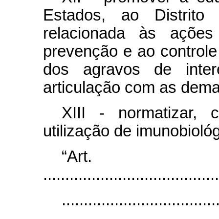
Estados, ao Distrito
relacionada às açõe
prevenção e ao controle
dos agravos de inte
articulação com as dema
XIII - normatizar, 
utilização de imunobioló
“Ar
........................................
...................................