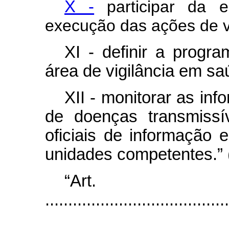
X -
participar da e
execução das ações de v
XI - definir a progr
área de vigilância em sa
XII - monitorar as in
de doenças transmissí
oficiais de informação
unidades competentes.”
“Ar
........................................
...................................