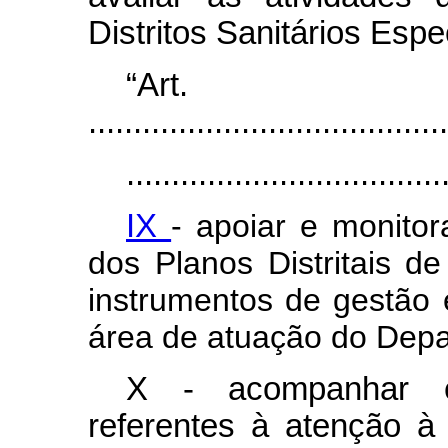
Distritos Sanitários Espe
“Ar
........................................
...................................
IX
- apoiar e monito
dos Planos Distritais 
instrumentos de gestão 
área de atuação do Depa
X - acompanhar e
referentes à atenção à