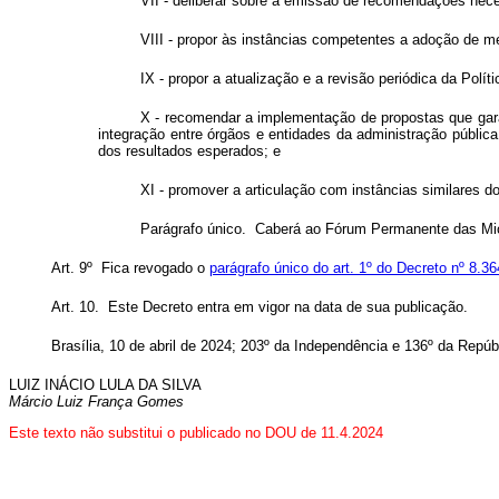
VII - deliberar sobre a emissão de recomendações nec
VIII - propor às instâncias competentes a adoção de 
IX - propor a atualização e a revisão periódica da Polí
X - recomendar a implementação de propostas que gara
integração entre órgãos e entidades da administração públic
dos resultados esperados; e
XI - promover a articulação com instâncias similares do
Parágrafo único. Caberá ao Fórum Permanente das M
Art. 9º Fica revogado o
parágrafo único do art. 1º do Decreto nº 8.3
Art. 10. Este Decreto entra em vigor na data de sua publicação.
Brasília, 10 de abril de 2024; 203º da Independência e 136º da Repúb
LUIZ INÁCIO LULA DA SILVA
Márcio Luiz França Gomes
Este texto não substitui o publicado no DOU de 11.4.2024