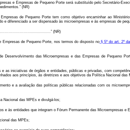
esas e Empresas de Pequeno Porte será substituído pelo Secretário-Exec
edimentos.” (NR)
presas de Pequeno Porte tem como objetivo encaminhar ao Ministério
do e diferenciado a ser dispensado às microempresas e às empresas de pequ
.................” (NR)
Empresas de Pequeno Porte, nos termos do disposto no
§ 5º do art. 2º 
nal de Desenvolvimento das Microempresas e das Empresas de Pequeno Por
es e as iniciativas de órgãos e entidades, públicas e privadas, com competê
ados aos princípios, às diretrizes e aos objetivos da Política Nacional das
ramento e a avaliação das políticas públicas relacionadas com os microem
ica Nacional das MPEs e divulgá-los;
rgãos e às entidades que integram o Fórum Permanente das Microempresas e
Nacional das MPEs;