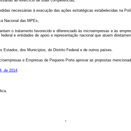
essárias ao exercício de suas competências;
medidas necessárias à execução das ações estratégicas estabelecidas na Pol
tica Nacional das MPEs;
ntam o tratamento favorecido e diferenciado às microempresas e às empres
a federal e entidades de apoio e representação nacional que atuem diretam
s Estados, dos Municípios, do Distrito Federal e de outros países.
icroempresas e Empresas de Pequeno Porte aprovar as propostas menciona
64, de 2014
.
lica.
*