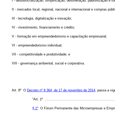
I - desburocratização, simplificação, desoneração, padronização e tr
II - mercados local, regional, nacional e internacional e compras públ
III - tecnologia, digitalização e inovação;
IV - investimento, financiamento e crédito;
V - formação em empreendedorismo e capacitação empresarial;
VI - empreendedorismo individual;
VII - competitividade e produtividade; e
VIII - governança ambiental, social e corporativa.
Art. 8º O
Decreto nº 8.364, de 17 de novembro de 2014
, passa a vig
“Art. 1º .....................................................................
§ 1º
O Fórum Permanente das Microempresas e Empresa