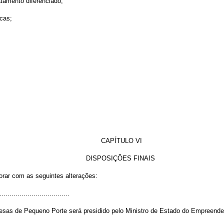
atamento diferenciado;
icas;
CAPÍTULO VI
DISPOSIÇÕES FINAIS
orar com as seguintes alterações:
..................................
s de Pequeno Porte será presidido pelo Ministro de Estado do Empreende