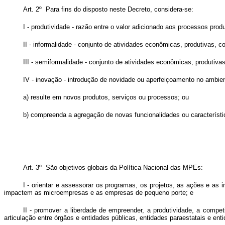
Art. 2º Para fins do disposto neste Decreto, considera-se:
I - produtividade - razão entre o valor adicionado aos processos prod
II - informalidade - conjunto de atividades econômicas, produtivas,
III - semiformalidade - conjunto de atividades econômicas, produti
IV - inovação - introdução de novidade ou aperfeiçoamento no ambien
a) resulte em novos produtos, serviços ou processos; ou
b) compreenda a agregação de novas funcionalidades ou característi
Art. 3º São objetivos globais da Política Nacional das MPEs:
I - orientar e assessorar os programas, os projetos, as ações e as 
impactem as microempresas e as empresas de pequeno porte; e
II - promover a liberdade de empreender, a produtividade, a compe
articulação entre órgãos e entidades públicas, entidades paraestatais e e