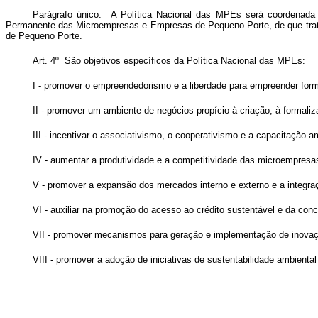
Parágrafo único. A Política Nacional das MPEs será coordenad
Permanente das Microempresas e Empresas de Pequeno Porte, de que tra
de Pequeno Porte.
Art. 4º São objetivos específicos da Política Nacional das MPEs:
I - promover o empreendedorismo e a liberdade para empreender for
II - promover um ambiente de negócios propício à criação, à formal
III - incentivar o associativismo, o cooperativismo e a capacitação
IV - aumentar a produtividade e a competitividade das microempres
V - promover a expansão dos mercados interno e externo e a integr
VI - auxiliar na promoção do acesso ao crédito sustentável e da co
VII - promover mecanismos para geração e implementação de inovaçã
VIII - promover a adoção de iniciativas de sustentabilidade ambien