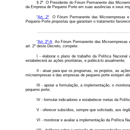
§ 2º O Presidente do Fórum Permanente das Microempr
da Empresa de Pequeno Porte em suas ausências e seus imp
“
Art. 2º
O Fórum Permanente das Microempresas e Em
Pequeno Porte propostas que garantam o tratamento favoreci
………………………………………………………………………………………
“
Art. 2º-A
Ao Fórum Permanente das Microempresas e 
art. 2º deste Decreto, compete:
I - elaborar o plano de trabalho da Política Nacio
estabelecerá as ações prioritárias, e publicá-lo anualmente;
II - atuar para que os programas, os projetos, as açõ
microempresas e das empresas de pequeno porte estejam alinh
III - apoiar a formulação, a implementação, o monito
pequeno porte;
IV - formular indicadores e estabelecer metas da Polít
V - oferecer subsídios, sempre que solicitado, aos ó
VI - monitorar e avaliar a implementação da Política 