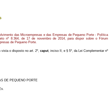
s
nvolvimento das Microempresas e das Empresas de Pequeno Porte - Política
eto nº 8.364, de 17 de novembro de 2014, para dispor sobre o Fórum
resas de Pequeno Porte.
m vista o disposto no art. 2º,
caput
, inciso II, e § 5º, da Lei Complementar nº
SAS DE PEQUENO PORTE
PEs.