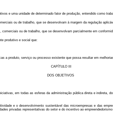
utivos e uma unidade de determinado fator de produção, entendido como trabal
 comerciais ou de trabalho, que se desenvolvam à margem da regulação aplicáv
vas, comerciais ou de trabalho, que se desenvolvam parcialmente em conformi
te produtivo e social que:
cas a produto, serviço ou processo existente que possa resultar em melhor
CAPÍTULO III
DOS OBJETIVOS
iniciativas, em todas as esferas da administração pública direta e indireta,
titividade e o desenvolvimento sustentável das microempresas e das empre
ntidades privadas representativas do setor e do incentivo ao empreendedori