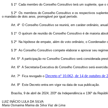
§ 1º Cada membro do Conselho Consultivo terá um suplente, que o 
§ 2º Os membros do Conselho Consultivo e os respectivos suplentes s
o mandato de dois anos, prorrogável por igual período.
Art. 4º O Conselho Consultivo se reunirá, em caráter ordinário, anu
§ 1º O quórum de reunião do Conselho Consultivo é de maioria absol
§ 2º Na hipótese de empate, além do voto ordinário, o Coordenador d
§ 3º Ao Conselho Consultivo compete elaborar e aprovar seu regimen
Art. 5º A participação no Conselho Consultivo será considerada pres
Art. 6º A Secretaria-Executiva do Conselho Consultivo será exercida p
Decreto nº 10.062, de 14 de outubro de 
Art. 7º Fica revogado o
Art. 8º Este Decreto entra em vigor na data de sua publicação.
Brasília, 9 de abril de 2024; 203º da Independência e 136º da Repúbl
LUIZ INÁCIO LULA DA SILVA
Maria Osmarina Marina da Silva Vaz de Lima