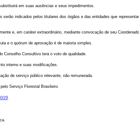
substituirá em suas ausências e seus impedimentos.
erão indicados pelos titulares dos órgãos e das entidades que representam 
almente e, em caráter extraordinário, mediante convocação de seu Coordenado
uta e o quórum de aprovação é de maioria simples.
o Conselho Consultivo terá o voto de qualidade.
to interno e suas modificações.
tação de serviço público relevante, não remunerada.
elo Serviço Florestal Brasileiro.
2019
.
ica.