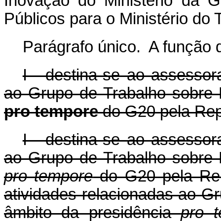
Inovação do Ministério da 
Públicos para o Ministério do
Parágrafo único. A função 
I - destina-se ao assessor
ao Grupo de Trabalho sobre 
pro tempore
do G20 pela Repú
I - destina-se ao assessor
ao Grupo de Trabalho sobre 
pro tempore
do G20 pela Repú
atividades relacionadas ao G
âmbito da presidência
pro 