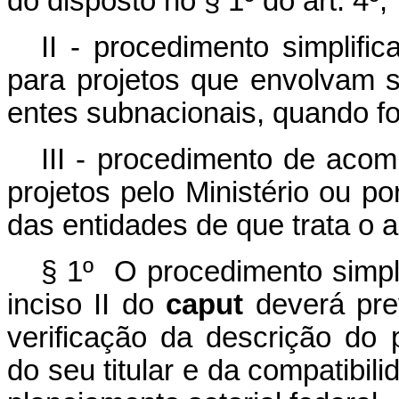
do disposto no § 1º do art. 4º;
II - procedimento simplifi
para projetos que envolvam se
entes subnacionais, quando for
III - procedimento de ac
projetos pelo Ministério ou p
das entidades de que trata o ar
§ 1º O procedimento simpli
inciso II do
caput
deverá preve
verificação da descrição do pr
do seu titular e da compatibili