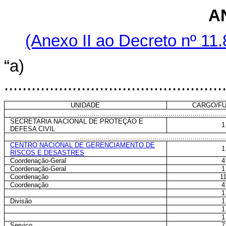
A
(Anexo II ao Decreto nº 11
“a)
................................................
UNIDADE
CARGO/FU
.........................................................................
SECRETARIA NACIONAL DE PROTEÇÃO E
1
DEFESA CIVIL
..........................................................................
CENTRO NACIONAL DE GERENCIAMENTO DE
1
RISCOS E DESASTRES
Coordenação-Geral
4
Coordenação-Geral
1
Coordenação
1
Coordenação
4
1
Divisão
1
1
1
Serviço
7