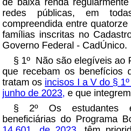
de baixa renda regularmente
redes públicas, em tod
compreendida entre quatorze 
famílias inscritas no Cadast
Governo Federal - CadÚnico.
§ 1º Não são elegíveis ao
que recebam os benefícios 
tratam os
incisos I a V do § 1º
junho de 2023,
e que integrem 
§ 2º Os estudantes el
beneficiárias do Programa B
14.601, de 2023
, têm prior