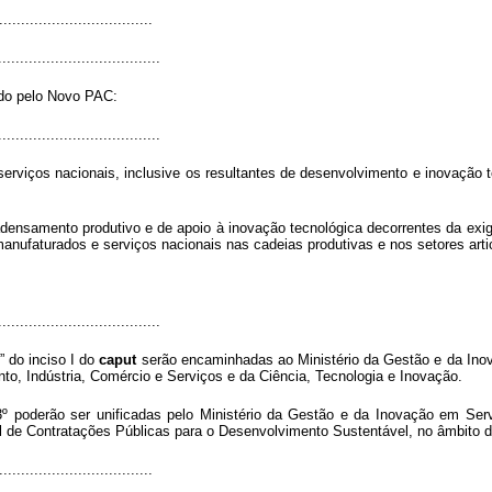
..................................
.....................................
lado pelo Novo PAC:
.....................................
rviços nacionais, inclusive os resultantes de desenvolvimento e inovação 
ensamento produtivo e de apoio à inovação tecnológica decorrentes da exig
manufaturados e serviços nacionais nas cadeias produtivas e nos setores art
.....................................
” do inciso I do
caput
serão encaminhadas ao Ministério da Gestão e da Ino
to, Indústria, Comércio e Serviços e da Ciência, Tecnologia e Inovação.
3º poderão ser unificadas pelo Ministério da Gestão e da Inovação em Serv
al de Contratações Públicas para o Desenvolvimento Sustentável, no âmbito 
..................................