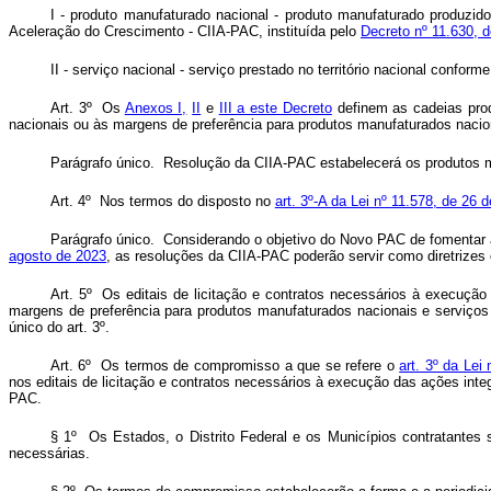
I
- produto manufaturado nacional - produto manufaturado produzid
Aceleração do Crescimento - CIIA-PAC, instituída pelo
Decreto nº 11.630, 
II
-
servi
ç
o nacional - servi
ço prestado no território nacional conform
Art. 3
º
Os
Anexos I,
II
e
III a este Decreto
definem as cadeias prod
nacionais
ou
à
s
margens de preferência para produtos manufaturados nacio
Par
á
grafo
único. Resolução da CIIA-PAC estabelecerá os produtos m
Art. 4
º
Nos termos do disposto no
art. 3º-A da Lei nº 11.578, de 26
Par
á
grafo
único. Considerando o objetivo do Novo PAC de fomentar a
agosto de 2023
, as resoluções da CIIA-PAC poderão servir como diretriz
Art. 5
º Os editais de licitação e contratos necessários à execuçã
margens de preferência para produtos manufaturados nacionais e serviços
único do art. 3º.
Art.
6
º
O
s termos de compromisso a que se refere o
art. 3º da Lei
nos editais de licitação e contratos necessários à execuçã
o
das ações inte
PAC.
§
1
º Os Estados, o Distrito Federal e os Municí
pios contratantes 
necessárias.