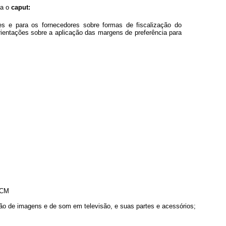
ta o
caput:
es
e para os fornecedores sobre formas de fiscalização do
ientaçõ
es sobre
a aplicaçã
o d
as
margens de preferência para
NCM
ção de imagens e de som em televisão, e suas partes e acessórios;