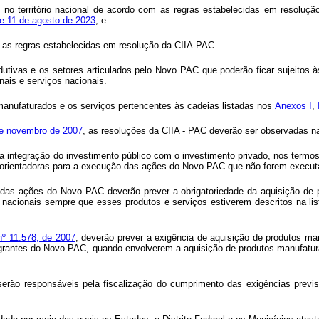
o no território nacional de acordo com as regras estabelecidas em resoluç
de 11 de agosto de 2023
; e
e as regras estabelecidas em resoluçã
o
da CIIA-PAC
.
utivas e os setores articulados pelo Novo PAC que poderão ficar sujeitos à
nais e serviços nacionais.
anufaturados e os serviços pertencentes às cadeias listadas nos
Anexos I
,
 de novembro de 2007
, as resoluções da CIIA - PAC deverão ser observadas 
 integração do investimento público com o investimento privado, nos termo
es orientadoras para a execução das ações do Novo PAC que não forem execu
o das ações do Novo PAC deverão prever a obrigatoriedade da aquisição de 
 nacionais sempre que esses produtos e serviços estiverem descritos na li
 nº 11.578, de 2007
, deverão prever a exigência de aquisição de produtos ma
grantes do Novo PAC, quando envolverem a aquisição de produtos manufatura
ser
ã
o respons
áveis
pela fiscalização do cumprimento das exigências previ