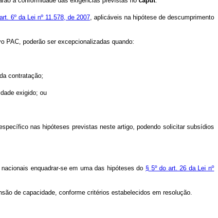
tarão a conformidade das exigências previstas no
caput
.
art. 6º da Lei nº 11.578, de 2007
, aplicáveis na hipótese de descumprimento
ovo PAC, poderão ser excepcionalizadas quando:
da contrataçã
o;
idade exigido; ou
 espec
ífico nas hipóteses previstas neste artigo, podendo solicitar subsídios
s nacionais enquadrar-se em uma das hipóteses do
§ 5º do art. 26 da Lei nº
nsão de capacidade, conforme critérios estabelecidos em resolução.