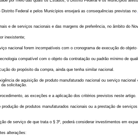
ade por meio das quais os Estados, o Distrito Federal e os Municípios ates
Distrito Federal e pelos Municí
pios ensejar
á as consequências previstas no
nais e de serviços nacionais e das margens de preferência, no âmbito do N
or inexistente;
erviço nacional forem incompatíveis com o cronograma de execução do objeto 
r tecnologia compatível com o objeto da contratação ou padrã
o m
ínimo de qual
ecução do propósito da compra, ainda que tenha similar nacional.
igência de aquisição de produto manufaturado nacional ou serviç
o nacional
 da solicitaçã
o.
cedimento, as exceções e a aplicação dos critérios previstos neste artigo.
e produção de produtos manufaturados nacionais ou a prestação de serviço
ão de serviço de que trata o § 3º, poderá considerar investimentos em expa
tes alterações: