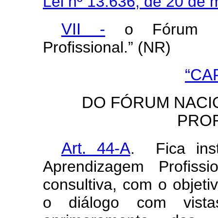
Lei nº 13.636, de 20 de
VII -
o Fórum Na
Profissional.” (NR)
“CA
DO FÓRUM NACI
PROF
Art. 44-A
. Fica ins
Aprendizagem Profissi
consultiva, com o objeti
o diálogo com vist