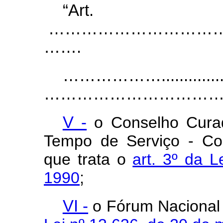
“Ar
…………………………………………………..
…….
……………….....................
……………………………
V -
o Conselho Curad
Tempo de Serviço - Co
que trata o
art. 3º da 
1990
;
VI -
o Fórum Nacional d