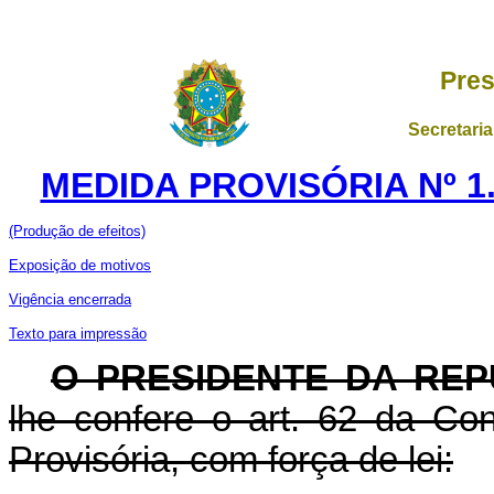
Pres
Secretaria
MEDIDA PROVISÓRIA Nº 1.
(Produção de efeitos)
Exposição de motivos
Vigência encerrada
Texto para impressão
O PRESIDENTE DA REP
lhe confere o art. 62 da Con
Provisória, com força de lei: