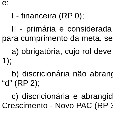
é:
I - financeira (RP 0);
II - primária e considerad
para cumprimento da meta, se
a) obrigatória, cujo rol dev
1);
b) discricionária não abran
“d” (RP 2);
c) discricionária e abrang
Crescimento - Novo PAC (RP 3