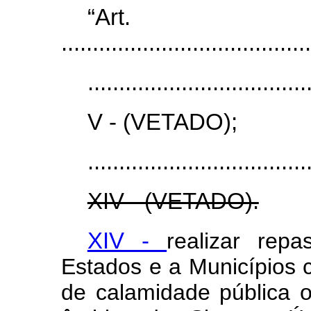
“Ar
........................................
...................................
V - (VETADO);
...................................
XIV - (VETADO).
XIV -
realizar rep
Estados e a Municípios
de calamidade pública 