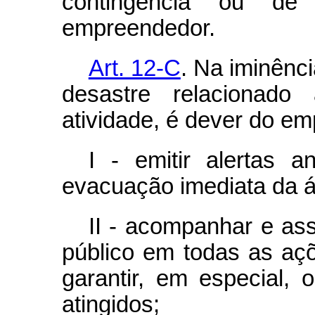
contingência ou de 
empreendedor.
Art. 12-C
. Na iminênc
desastre relacionad
atividade, é dever do e
I - emitir alertas 
evacuação imediata da á
II - acompanhar e as
público em todas as aç
garantir, em especial, 
atingidos;