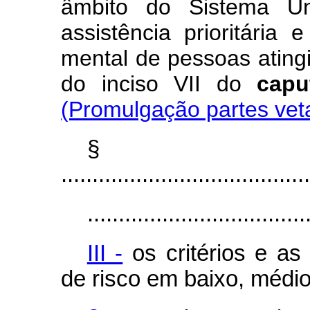
âmbito do Sistema Ú
assistência prioritária
mental de pessoas ating
do inciso VII do
capu
(Promulgação partes vet
§
........................................
...................................
III -
os critérios e as 
de risco em baixo, médio,