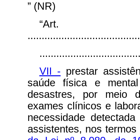
” (NR)
“Ar
........................................
...................................
VII -
prestar assistên
saúde física e mental
desastres, por meio 
exames clínicos e labora
necessidade detectada 
assistentes, nos termo