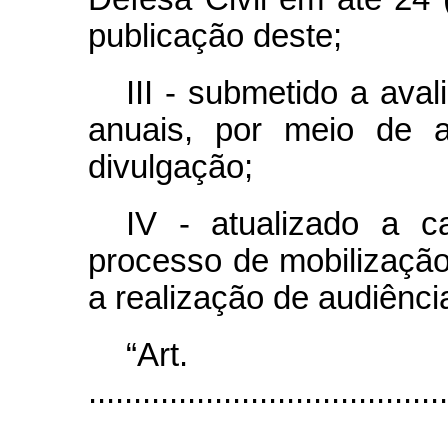
publicação deste;
III - submetido a ava
anuais, por meio de a
divulgação;
IV - atualizado a c
processo de mobilização 
a realização de audiênci
“Ar
........................................