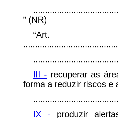
...................................
” (NR)
“Ar
........................................
...................................
III -
recuperar as área
forma a reduzir riscos e 
...................................
IX -
produzir alert