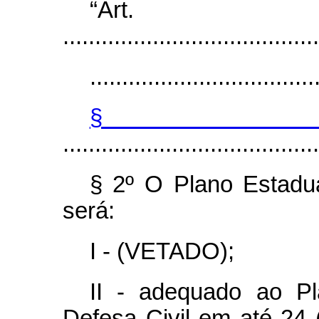
“Ar
........................................
...................................
§
........................................
§ 2º O Plano Estadua
será:
I - (VETADO);
II - adequado ao P
Defesa Civil em até 24 