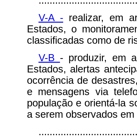
...................................
V-A -
realizar, em a
Estados, o monitorame
classificadas como de ris
V-B
- produzir, em 
Estados, alertas anteci
ocorrência de desastres,
e mensagens via telefon
população e orientá-la 
a serem observados em 
...................................