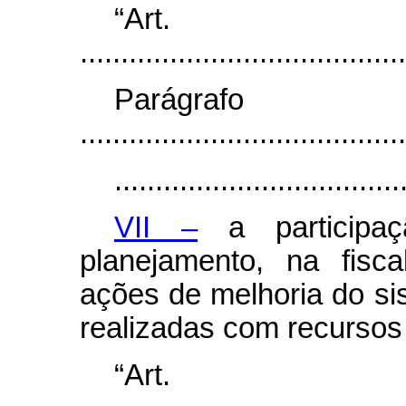
“Ar
........................................
Parágr
........................................
...................................
VII –
a participaç
planejamento, na fisc
ações de melhoria do sis
realizadas com recursos 
“Ar