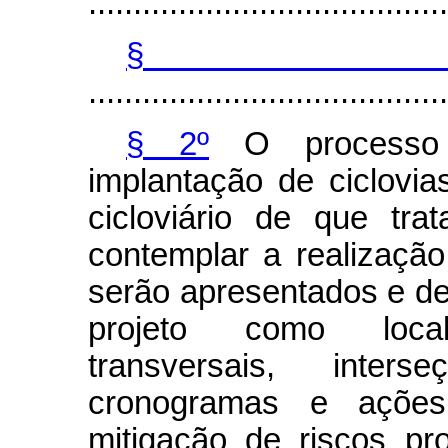
........................................
§
........................................
§ 2º
O processo 
implantação de ciclovi
cicloviário de que tr
contemplar a realização
serão apresentados e de
projeto como local
transversais, interse
cronogramas e ações
mitigação de riscos pr