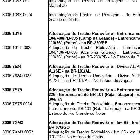
3006 108X 0021
Implantação de Postos de Pesagem - No 
Maranhão
3006 108X 0024
Implantação de Postos de Pesagem - No Est
Grande do Norte
3006 13YE
Adequação de Trecho Rodoviário - Entroncame
104/408/PB-095 (Campina Grande) - Entroncam
110/361 (Patos) - na BR-230/PB
3006 13YE 0025
Adequação de Trecho Rodoviário - Entronc
104/408/PB-095 (Campina Grande) - Entronc
110/361 (Patos) - na BR-230/PB - No Estado da P
3006 7624
Adequação de Trecho Rodoviário - Divisa AL/PE
AL/SE - na BR-101/AL
3006 7624 0027
Adequação de Trecho Rodoviário - Divisa AL/P
AL/SE - na BR-101/AL - No Estado de Alagoas
3006 7S75
Adequação de Trecho Rodoviário - Entroncame
226 - Entroncamento BR-101 (Reta Tabajara) - n
304/RN
3006 7S75 0024
Adequação de Trecho Rodoviário - Entroncamen
Entroncamento BR-101 (Reta Tabajara) - na BR-
Estado do Rio Grande do Norte
3006 7XM3
Adequação de Trecho Rodoviário - km 65 - km 
BR-070/GO
3006 7XM3 0052
Adequação de Trecho Rodoviário - km 65 - km 1
070/GO - No Estado de Goiás