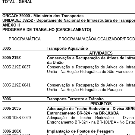
TOTAL - GERAL
ÓRGÃO: 39000 - Ministério dos Transportes
UNIDADE: 39252 - Departamento Nacional de Infraestrutura de Transpor
ANEXO II
PROGRAMA DE TRABALHO (CANCELAMENTO)
PROGRAMÁTICA
PROGRAMA/AÇÃO/LOCALIZADOR/PRO
3005
Transporte Aquaviário
ATIVIDADES
3005 219Z
Conservação e Recuperação de Ativos de Infrae
da União
3005 219Z 6037
Conservação e Recuperação de Ativos de Infrae
União - Na Região Hidrográfica do São Francisco
3005 219Z 6041
Conservação e Recuperação de Ativos de Infrae
União - Na Região Hidrográfica do Paraguai
3006
Transporte Terrestre e Trânsito
PROJETOS
3006 105S
Adequação de Trecho Rodoviário - Divisa SE/B
Entroncamento BR-324 - na BR-101/BA
3006 105S 0029
Adequação de Trecho Rodoviário - Divis
Entroncamento BR-324 - na BR-101/BA - No Esta
3006 108X
Implantação de Postos de Pesagem