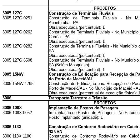
PROJETOS
3005 127G
Construção de Terminais Fluviais
3005 127G 0251
Construção de Terminais Fluviais - No Mu
Abaetetuba - PA
Obra executada (percentual): 1
3005 127G 0262
Construção de Terminais Fluviais - No Município
Corrêa - PA
Obra executada (percentual): 1
3005 127G 0282
Construção de Terminais Fluviais - No Município 
PA
Obra executada (percentual): 1
3005 127G 6508
Construção de Terminais Fluviais - No Município
PA (Belém Mosqueiro)
Obra executada (percentual): 1
3005 15NW
Construção de Edificação para Recepção de P
do Porto de Maceió/AL
3005 15NW 1795
Construção de Edificação para Recepção de Pas
Porto de Maceió/AL - No Município de Maceió - A
Obra executada (percentual de execução física): 
3006
Transporte Terrestre e Trânsito
PROJETOS
3006 108X
Implantação de Postos de Pesagem
3006 108X 0052
Implantação de Postos de Pesagem - No Estado 
Posto implantado (unidade): 1
3006 113X
Construção de Contorno Rodoviário em Caicó 
427/RN
3006 113X 1196
Construção de Contorno Rodoviário em Caic