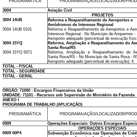
PROGRAMÁTICA
PROGRAMA/AÇÃO/LOCALIZADOR/PRO
3004
Aviação Civil
PROJETOS
3004 14UB
Reforma e Reaparelhamento de Aeroportos e
Aeródromos de Interesse Regional
3004 14UB 0101
Reforma e Reaparelhamento de Aeroportos e Ae
Interesse Regional - No Município de Ariquemes -
Aeroporto adequado (percentual de execução físic
3004 15YQ
Reforma, Ampliação e Reaparelhamento do Ae
Santa Rosa/RS
3004 15YQ 5071
Reforma, Ampliação e Reaparelhamento do Ae
Santa Rosa/RS - No Município de Santa Rosa - R
Aeroporto adequado (percentual de execução): 4
TOTAL - FISCAL
TOTAL - SEGURIDADE
TOTAL - GERAL
ÓRGÃO: 71000 - Encargos Financeiros da União
UNIDADE: 71101 - Recursos sob Supervisão do Ministério da Fazenda
ANEXO I
PROGRAMA DE TRABALHO (APLICAÇÃO)
PROGRAMÁTICA
PROGRAMA/AÇÃO/LOCALIZADOR/PRO
0909
Operações Especiais: Outros Encargos Especi
OPERAÇÕES ESPECIAIS
0909 00P4
Subvenção Econômica nas Operações de Crédi