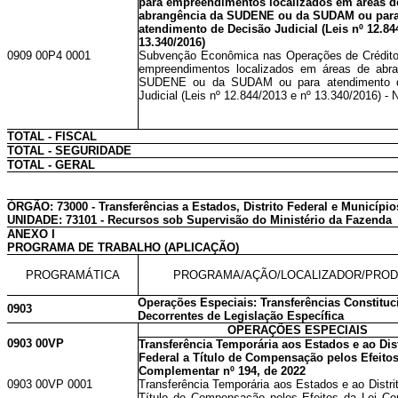
para empreendimentos localizados em áreas d
abrangência da SUDENE ou da SUDAM ou par
atendimento de Decisão Judicial (Leis nº 12.84
13.340/2016)
0909 00P4 0001
Subvenção Econômica nas Operações de Crédito
empreendimentos localizados em áreas de abra
SUDENE ou da SUDAM ou para atendimento 
Judicial (Leis nº 12.844/2013 e nº 13.340/2016) - 
TOTAL - FISCAL
TOTAL - SEGURIDADE
TOTAL - GERAL
ÓRGÃO: 73000 - Transferências a Estados, Distrito Federal e Município
UNIDADE: 73101 - Recursos sob Supervisão do Ministério da Fazenda
ANEXO I
PROGRAMA DE TRABALHO (APLICAÇÃO)
PROGRAMÁTICA
PROGRAMA/AÇÃO/LOCALIZADOR/PRO
Operações Especiais: Transferências Constituc
0903
Decorrentes de Legislação Específica
OPERAÇÕES ESPECIAIS
0903 00VP
Transferência Temporária aos Estados e ao Dist
Federal a Título de Compensação pelos Efeitos
Complementar nº 194, de 2022
0903 00VP 0001
Transferência Temporária aos Estados e ao Distri
Título de Compensação pelos Efeitos da Lei C