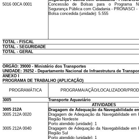
5016 00CA 0001
Concessão de Bolsas para o Programa Na
Segurança Pública com Cidadania - PRONASCI - 
Bolsa concedida (unidade): 5.555
TOTAL - FISCAL
TOTAL - SEGURIDADE
TOTAL - GERAL
ÓRGÃO: 39000 - Ministério dos Transportes
UNIDADE: 39252 - Departamento Nacional de Infraestrutura de Transpor
ANEXO I
PROGRAMA DE TRABALHO (APLICAÇÃO)
PROGRAMÁTICA
PROGRAMA/AÇÃO/LOCALIZADOR/PRO
3005
Transporte Aquaviário
ATIVIDADES
3005 212A
Dragagem de Adequação da Navegabilidade e
3005 212A 0020
Dragagem de Adequação da Navegabilidade em P
Região Nordeste
Porto atendido (unidade): 1
3005 212A 0040
Dragagem de Adequação da Navegabilidade em P
Região Sul
Porto atendido (unidade): 1