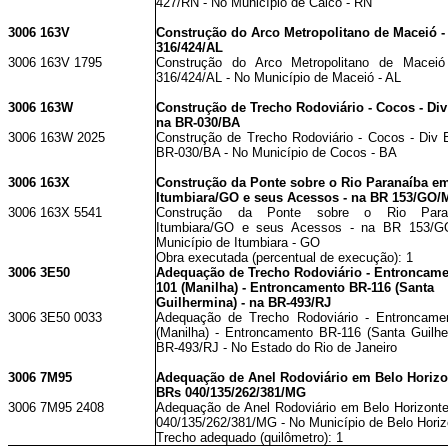
427/RN - No Município de Caicó - RN
3006 163V
Construção do Arco Metropolitano de Maceió -
316/424/AL
3006 163V 1795
Construção do Arco Metropolitano de Macei
316/424/AL - No Município de Maceió - AL
3006 163W
Construção de Trecho Rodoviário - Cocos - Di
na BR-030/BA
3006 163W 2025
Construção de Trecho Rodoviário - Cocos - Div
BR-030/BA - No Município de Cocos - BA
3006 163X
Construção da Ponte sobre o Rio Paranaíba e
Itumbiara/GO e seus Acessos - na BR 153/GO
3006 163X 5541
Construção da Ponte sobre o Rio Par
Itumbiara/GO e seus Acessos - na BR 153/
Município de Itumbiara - GO
Obra executada (percentual de execução): 1
3006 3E50
Adequação de Trecho Rodoviário - Entroncame
101 (Manilha) - Entroncamento BR-116 (Santa
Guilhermina) - na BR-493/RJ
3006 3E50 0033
Adequação de Trecho Rodoviário - Entroncame
(Manilha) - Entroncamento BR-116 (Santa Guilhe
BR-493/RJ - No Estado do Rio de Janeiro
3006 7M95
Adequação de Anel Rodoviário em Belo Horizon
BRs 040/135/262/381/MG
3006 7M95 2408
Adequação de Anel Rodoviário em Belo Horizont
040/135/262/381/MG - No Município de Belo Hori
Trecho adequado (quilômetro): 1