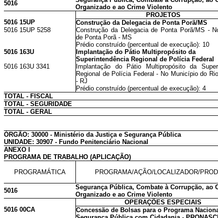
5016
Organizado e ao Crime Violento
PROJETOS
5016 15UP
Construção da Delegacia de Ponta Porã/MS
5016 15UP 5258
Construção da Delegacia de Ponta Porã/MS - N
de Ponta Porã - MS
Prédio construído (percentual de execução): 10
5016 163U
Implantação do Pátio Multipropósito da
Superintendência Regional de Polícia Federal
5016 163U 3341
Implantação do Pátio Multipropósito da Super
Regional de Polícia Federal - No Município do Ri
- RJ
Prédio construído (percentual de execução): 4
TOTAL - FISCAL
TOTAL - SEGURIDADE
TOTAL - GERAL
ÓRGÃO: 30000 - Ministério da Justiça e Segurança Pública
UNIDADE: 30907 - Fundo Penitenciário Nacional
ANEXO I
PROGRAMA DE TRABALHO (APLICAÇÃO)
PROGRAMÁTICA
PROGRAMA/AÇÃO/LOCALIZADOR/PRO
Segurança Pública, Combate à Corrupção, ao 
5016
Organizado e ao Crime Violento
OPERAÇÕES ESPECIAIS
5016 00CA
Concessão de Bolsas para o Programa Naciona
Segurança Pública com Cidadania - PRONASC