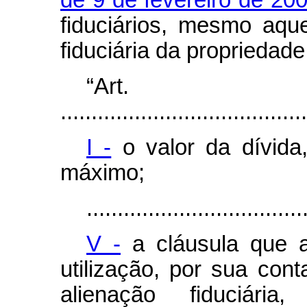
de 9 de fevereiro de 20
fiduciários, mesmo aqu
fiduciária da propriedad
“Ar
........................................
I -
o valor da dívida
máximo;
...................................
V -
a cláusula que as
utilização, por sua cont
alienação fiduciár