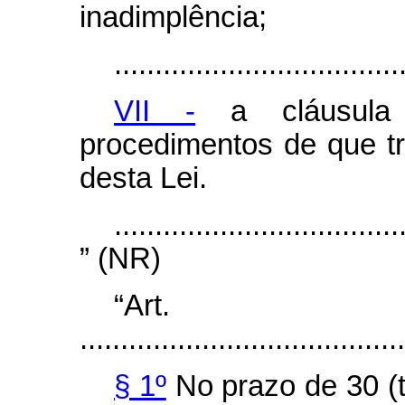
inadimplência;
...................................
VII -
a cláusula
procedimentos de que tr
desta Lei.
...................................
” (NR)
“Ar
........................................
§ 1º
No prazo de 30 (t