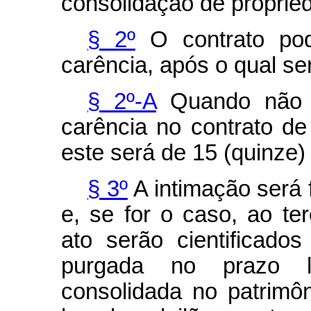
consolidação de proprie
§ 2º
O contrato pod
carência, após o qual se
§ 2º-A
Quando não f
carência no contrato de 
este será de 15 (quinze) 
§ 3º
A intimação será 
e, se for o caso, ao ter
ato serão cientificad
purgada no prazo l
consolidada no patrimô