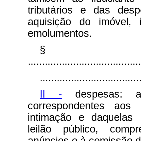
tributários e das des
aquisição do imóvel, 
emolumentos.
§
........................................
...................................
II -
despesas: a
correspondentes aos
intimação e daquelas 
leilão público, comp
anúncios e à comissão do