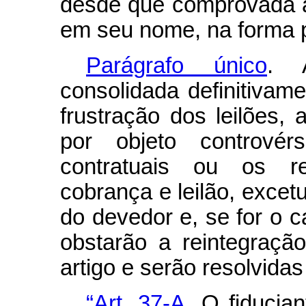
desde que comprovada a
em seu nome, na forma pr
Parágrafo único
. 
consolidada definitivam
frustração dos leilões,
por objeto controvér
contratuais ou os re
cobrança e leilão, excet
do devedor e, se for o ca
obstarão a reintegraçã
artigo e serão resolvida
“Art. 37-A
. O fiducia