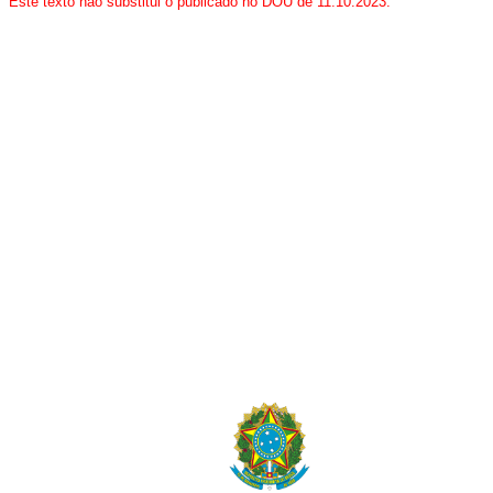
Este texto não substitui o publicado no DOU de 11
.10.2023.