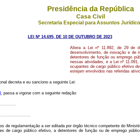
Presidência da República
Casa Civil
Secretaria Especial para Assuntos Jurídic
LEI Nº 14.695, DE 10 DE OUTUBRO DE 2023
Altera a Lei nº 11.892, de 29 de 
desenvolvimento, de inovação e de in
detentores de função ou emprego púb
nessas atividades, e a Lei nº 11.091
ocupantes de cargo público efetivo de
estejam envolvidos nas referidas ativ
al decreta e eu sanciono a seguinte Lei:
8
, passa a vigorar com a seguinte redação:
.............
.........................
os de regulamentação a ser editada por órgão técnico competente do Minist
es de cargo público efetivo, a detentores de função ou de emprego públ