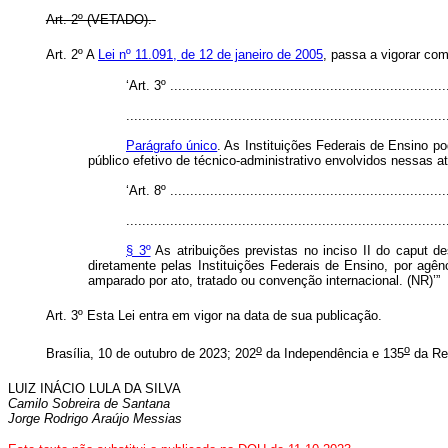
Art. 2º (VETADO).
Art. 2º A
Lei nº 11.091, de 12 de janeiro de 2005
, passa a vigorar co
‘Art. 3º ......................................................................
................................................................................
Parágrafo único
. As Instituições Federais de Ensino 
público efetivo de técnico-administrativo envolvidos nessas ati
‘Art. 8º ......................................................................
................................................................................
§ 3º
As atribuições previstas no inciso II do caput 
diretamente pelas Instituições Federais de Ensino, por agên
amparado por ato, tratado ou convenção internacional. (NR)’”
Art. 3º Esta Lei entra em vigor na data de sua publicação.
o
o
Brasília, 10 de outubro de 2023; 202
da Independência e 135
da Re
LUIZ INÁCIO LULA DA SILVA
Camilo Sobreira de Santana
Jorge Rodrigo Araújo Messias