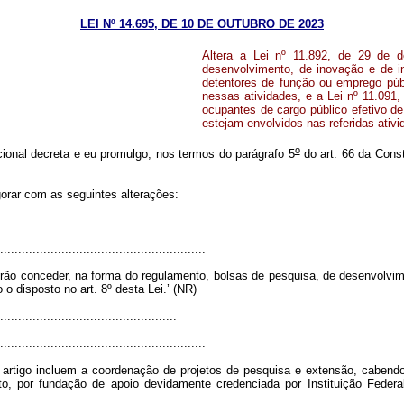
LEI Nº 14.695, DE 10 DE OUTUBRO DE 2023
Altera a Lei nº 11.892, de 29 de 
desenvolvimento, de inovação e de in
detentores de função ou emprego púb
nessas atividades, e a Lei nº 11.091
ocupantes de cargo público efetivo de
estejam envolvidos nas referidas ativ
o
onal decreta e eu promulgo, nos termos do parágrafo 5
do art. 66 da Const
igorar com as seguintes alterações:
.................................................
..........................................................
erão conceder, na forma do regulamento, bolsas de pesquisa, de desenvolvim
o disposto no art. 8º desta Lei.’ (NR)
.................................................
..........................................................
ste artigo incluem a coordenação de projetos de pesquisa e extensão, caben
nto, por fundação de apoio devidamente credenciada por Instituição Feder