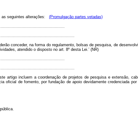
m as seguintes alterações:
(Promulgação partes vetadas)
....................................................
.............................................................
poderão conceder, na forma do regulamento, bolsas de pesquisa, de desenvol
vidades, atendido o disposto no art. 8º desta Lei.’ (NR)
....................................................
.............................................................
deste artigo incluem a coordenação de projetos de pesquisa e extensão, c
cia oficial de fomento, por fundação de apoio devidamente credenciada por 
pública.