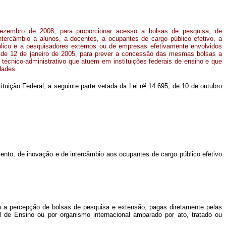
dezembro de 2008, para proporcionar acesso a bolsas de pesquisa, de
tercâmbio a alunos, a docentes, a ocupantes de cargo público efetivo, a
lico e a pesquisadores externos ou de empresas efetivamente envolvidos
, de 12 de janeiro de 2005, para prever a concessão das mesmas bolsas a
 técnico-administrativo que atuem em instituições federais de ensino e que
idades
.
o
ituição Federal, a seguinte parte vetada da Lei n
14.695, de 10 de outubro
ento, de inovação e de intercâmbio aos ocupantes de cargo público efetivo
do a percepção de bolsas de pesquisa e extensão, pagas diretamente pelas
al de Ensino ou por organismo internacional amparado por ato, tratado ou