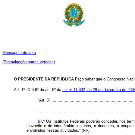
Mensagem de veto
(Promulgação partes vetadas)
O PRESIDENTE DA REPÚBLICA
Faço saber que o Congresso Nacion
Art. 1º O § 6º do art. 5º da
Lei nº 11.892, de 29 de dezembro de 200
“Art. 5º .....................................................................
................................................................................
§ 6º
Os Institutos Federais poderão conceder, nos term
inovação e de intercâmbio a alunos, a docentes, a ocupant
envolvidos nessas atividades.” (NR)