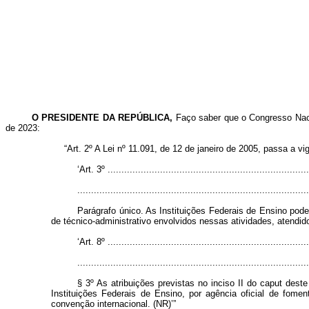
O PRESIDENTE DA REPÚBLICA,
Faço saber que o Congresso Naci
de 2023:
“Art. 2º A Lei nº 11.091, de 12 de janeiro de 2005, passa a v
‘Art. 3º .........................................................................
...................................................................................
Parágrafo único. As Instituições Federais de Ensino pod
de técnico-administrativo envolvidos nessas atividades, atendido 
‘Art. 8º .........................................................................
...................................................................................
§ 3º As atribuições previstas no inciso II do caput de
Instituições Federais de Ensino, por agência oficial de fome
convenção internacional. (NR)’”