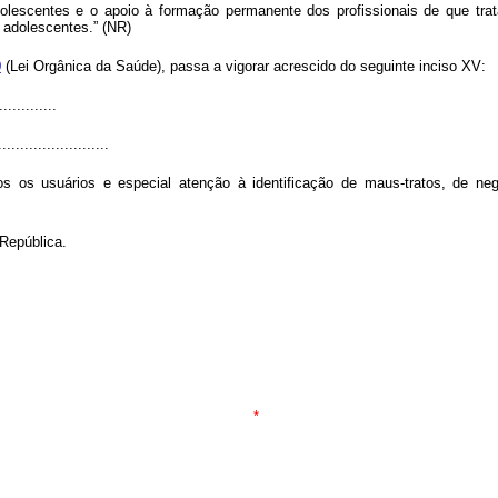
adolescentes e o apoio à formação permanente dos profissionais de que tra
e adolescentes.” (NR)
0
(Lei Orgânica da Saúde), passa a vigorar acrescido do seguinte inciso XV:
.............
..........................
s os usuários e especial atenção à identificação de maus-tratos, de negl
República.
*