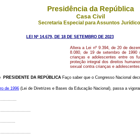
Presidência da República
Casa Civil
Secretaria Especial para Assuntos Jurídic
LEI Nº 14.679, DE 18 DE SETEMBRO DE 2023
Altera a Lei nº 9.394, de 20 de deze
8.080, de 19 de setembro de 1990 (L
crianças e adolescentes entre os f
proteção integral dos direitos humano
sexual contra crianças e adolescentes
de
PRESIDENTE DA REPÚBLICA
Faço saber que o Congresso Nacional decre
ro de 1996
(Lei de Diretrizes e Bases da Educação Nacional), passa a vigorar
.............
.........................
............
.........................