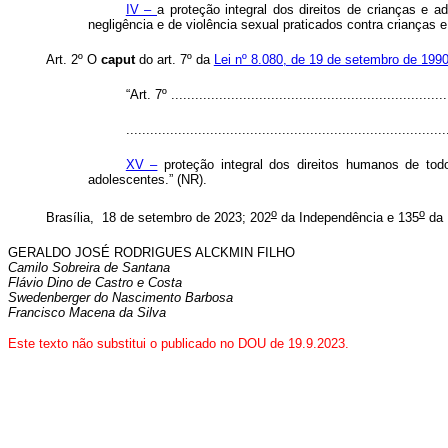
IV –
a proteção integral dos direitos de crianças e 
negligência e de violência sexual praticados contra crianças 
Art. 2º O
caput
do art. 7º da
Lei nº 8.080, de 19 de setembro de 199
“Art. 7º .....................................................................
...............................................................................
XV –
proteção integral dos direitos humanos de todo
adolescentes.” (NR).
o
o
Brasília, 18 de setembro de 2023; 202
da Independência e 135
da 
GERALDO JOSÉ RODRIGUES ALCKMIN FILHO
Camilo Sobreira de Santana
Flávio Dino de Castro e Costa
Swedenberger do Nascimento Barbosa
Francisco Macena da Silva
Este texto não substitui o publicado no DOU de 19
.9.2023.