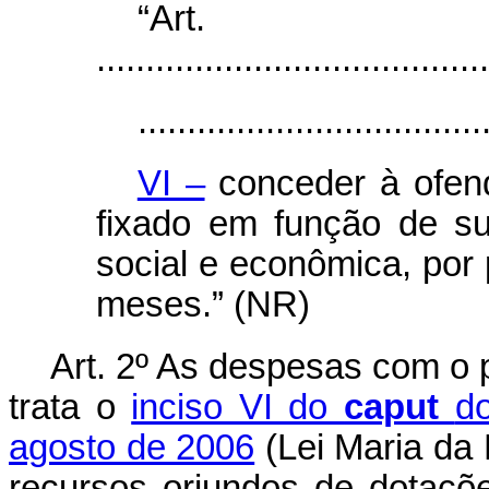
“Ar
........................................
...................................
VI –
conceder à ofendi
fixado em função de su
social e econômica, por 
meses.” (NR)
Art. 2º As despesas com o 
trata o
inciso VI do
caput
do
agosto de 2006
(Lei Maria da
recursos oriundos de dotaçõ