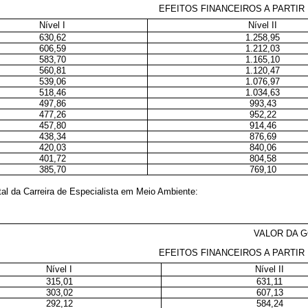
EFEITOS FINANCEIROS A PARTIR 
Nível I
Nível II
630,62
1.258,95
606,59
1.212,03
583,70
1.165,10
560,81
1.120,47
539,06
1.076,97
518,46
1.034,63
497,86
993,43
477,26
952,22
457,80
914,46
438,34
876,69
420,03
840,06
401,72
804,58
385,70
769,10
al da Carreira de Especialista em Meio Ambiente:
VALOR DA 
EFEITOS FINANCEIROS A PARTIR 
Nível I
Nível II
315,01
631,11
303,02
607,13
292,12
584,24