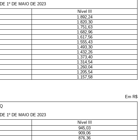
DE 1º DE MAIO DE 2023
Nível III
1.892,24
1.820,30
1.751,63
1.682,96
1.617,56
1.555,43
1.493,30
1.432,26
1.373,40
1.314,54
1.260,04
1.205,54
1.157,58
Em R$
GQ
DE 1º DE MAIO DE 2023
Nível III
945,03
909,06
876,36