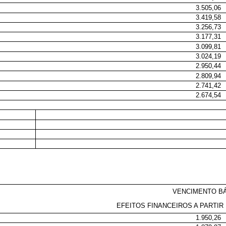
3.505,06
3.419,58
3.256,73
3.177,31
3.099,81
3.024,19
2.950,44
2.809,94
2.741,42
2.674,54
VENCIMENTO B
EFEITOS FINANCEIROS A PARTIR 
1.950,26