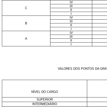
IV
III
C
II
I
IV
III
B
II
I
IV
III
A
II
I
VALORES DOS PONTOS DA GRAT
NÍVEL DO CARGO
SUPERIOR
INTERMEDIÁRIO