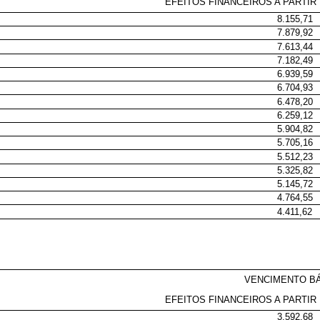
EFEITOS FINANCEIROS A PARTIR 
8.155,71
7.879,92
7.613,44
7.182,49
6.939,59
6.704,93
6.478,20
6.259,12
5.904,82
5.705,16
5.512,23
5.325,82
5.145,72
4.764,55
4.411,62
VENCIMENTO B
EFEITOS FINANCEIROS A PARTIR 
3.592,68