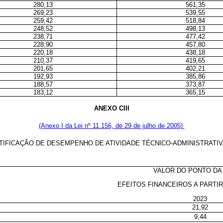
280,13
561,35
269,23
539,55
259,42
518,84
248,52
498,13
238,71
477,42
228,90
457,80
220,18
438,18
210,37
419,65
201,65
402,21
192,93
385,86
188,57
373,87
183,12
365,15
ANEXO CIII
(Anexo I da Lei nº 11.156, de 29 de julho de 2005)
IFICAÇÃO DE DESEMPENHO DE ATIVIDADE TÉCNICO-ADMINISTRATI
VALOR DO PONTO DA
EFEITOS FINANCEIROS A PARTIR
2023
21,92
9,44