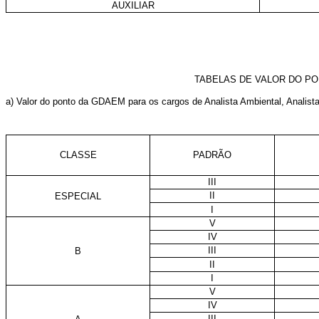
AUXILIAR
TABELAS DE VALOR DO PO
a) Valor do ponto da GDAEM para os cargos de Analista Ambiental, Analista
CLASSE
PADRÃO
III
II
ESPECIAL
I
V
IV
III
B
II
I
V
IV
III