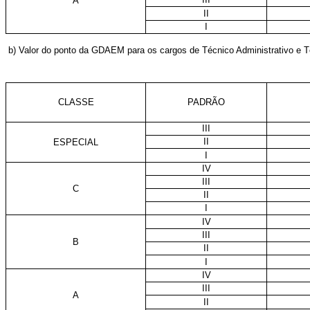
A
II
I
b) Valor do ponto da GDAEM para os cargos de Técnico Administrativo e T
CLASSE
PADRÃO
III
II
ESPECIAL
I
IV
III
C
II
I
IV
III
B
II
I
IV
III
A
II