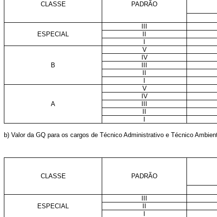
CLASSE
PADRÃO
III
ESPECIAL
II
I
V
IV
B
III
II
I
V
IV
A
III
II
I
b) Valor da GQ para os cargos de Técnico Administrativo e Técnico Ambient
CLASSE
PADRÃO
III
ESPECIAL
II
I