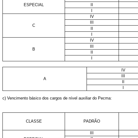
ESPECIAL
II
I
IV
III
C
II
I
IV
III
B
II
I
IV
III
A
II
I
c) Vencimento básico dos cargos de nível auxiliar do Pecma:
CLASSE
PADRÃO
III