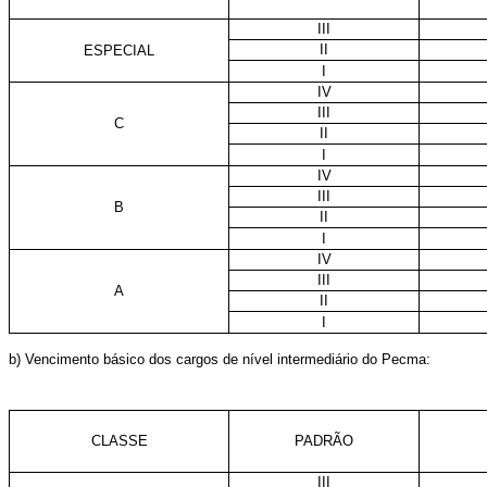
III
II
ESPECIAL
I
IV
III
C
II
I
IV
III
B
II
I
IV
III
A
II
I
b) Vencimento básico dos cargos de nível intermediário do Pecma:
CLASSE
PADRÃO
III