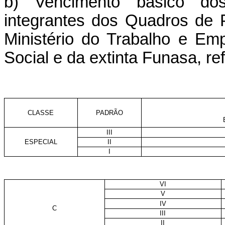
b) Vencimento básico dos
integrantes dos Quadros de 
Ministério do Trabalho e Emp
Social e da extinta Funasa, ref
CLASSE
PADRÃO
III
ESPECIAL
II
I
VI
V
IV
C
III
II