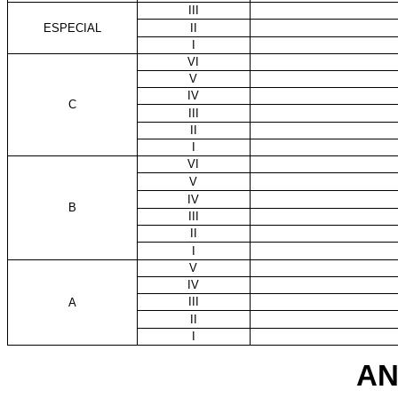
III
ESPECIAL
II
I
VI
V
IV
C
III
II
I
VI
V
IV
B
III
II
I
V
IV
III
A
II
I
AN