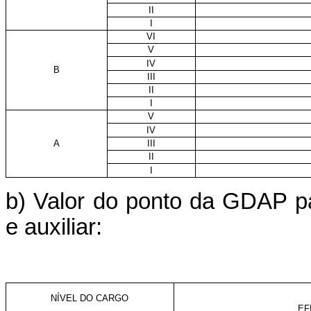
II
I
VI
V
IV
B
III
II
I
V
IV
A
III
II
I
b) Valor do ponto da GDAP pa
e auxiliar:
NÍVEL DO CARGO
EF