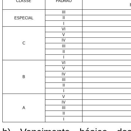
CLASSE
PADRÃO
III
II
ESPECIAL
I
VI
V
IV
C
III
II
I
VI
V
IV
B
III
II
I
V
IV
A
III
II
I