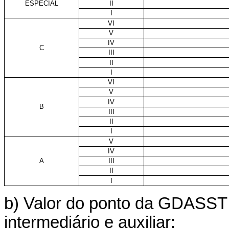
ESPECIAL
II
I
VI
V
IV
C
III
II
I
VI
V
IV
B
III
II
I
V
IV
A
III
II
I
b) Valor do ponto da GDASST 
intermediário e auxiliar: