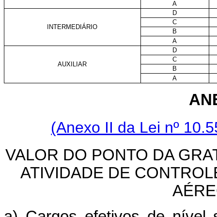
A
D
C
INTERMEDIÁRIO
B
A
D
C
AUXILIAR
B
A
AN
(Anexo II da Lei nº 10
VALOR DO PONTO DA GRA
ATIVIDADE DE CONTRO
AÉRE
a) Cargos efetivos de nível