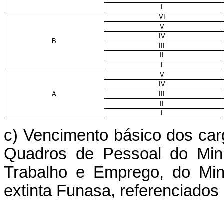
I
VI
V
IV
B
III
II
I
V
IV
III
A
II
I
c) Vencimento básico dos carg
Quadros de Pessoal do Mini
Trabalho e Emprego, do Mini
extinta Funasa, referenciados n