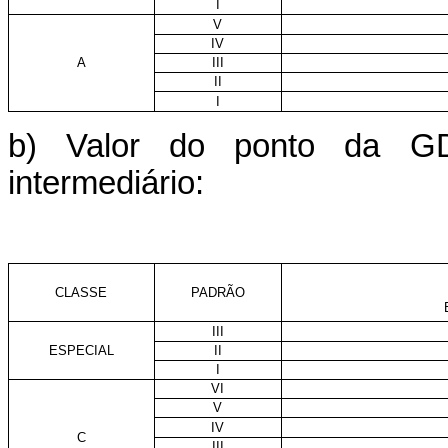
I
V
IV
A
III
II
I
b) Valor do ponto da G
intermediário:
CLASSE
PADRÃO
III
ESPECIAL
II
I
VI
V
IV
C
III