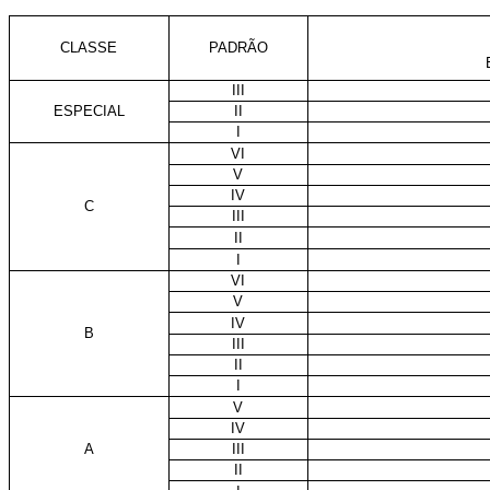
CLASSE
PADRÃO
III
ESPECIAL
II
I
VI
V
IV
C
III
II
I
VI
V
IV
B
III
II
I
V
IV
A
III
II