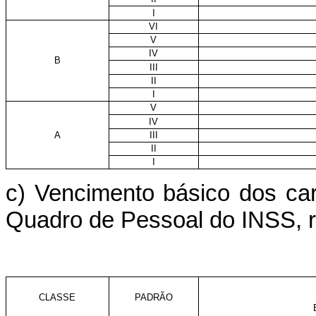
I
VI
V
IV
B
III
II
I
V
IV
A
III
II
I
c) Vencimento básico dos carg
Quadro de Pessoal do INSS, re
CLASSE
PADRÃO