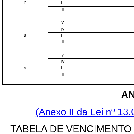
C
III
II
I
V
IV
B
III
II
I
V
IV
A
III
II
I
AN
(Anexo II da Lei nº 13
TABELA DE VENCIMENTO