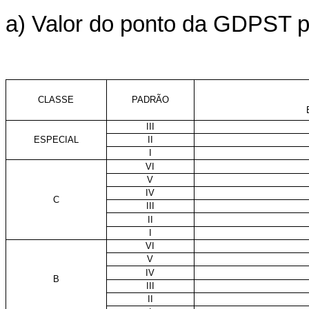
a) Valor do ponto da GDPST pa
CLASSE
PADRÃO
III
ESPECIAL
II
I
VI
V
IV
C
III
II
I
VI
V
IV
B
III
II