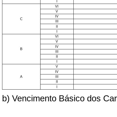
I
VI
V
IV
C
III
II
I
VI
V
IV
B
III
II
I
V
IV
A
III
II
I
b) Vencimento Básico dos Carg