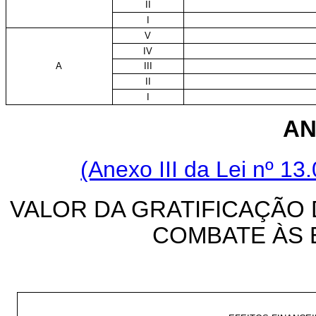
II
I
V
IV
A
III
II
I
AN
(Anexo III da Lei nº 1
VALOR DA GRATIFICAÇÃO 
COMBATE ÀS 