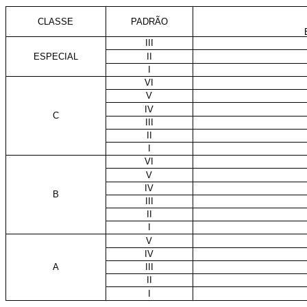
CLASSE
PADRÃO
III
ESPECIAL
II
I
VI
V
IV
C
III
II
I
VI
V
IV
B
III
II
I
V
IV
A
III
II
I