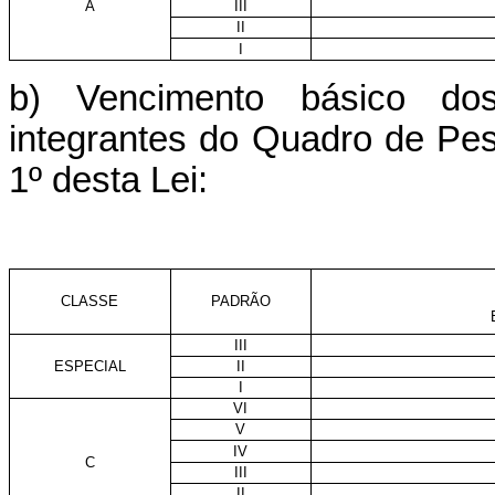
A
III
II
I
b) Vencimento básico dos
integrantes do Quadro de Pes
1º desta Lei:
CLASSE
PADRÃO
III
ESPECIAL
II
I
VI
V
IV
C
III
II