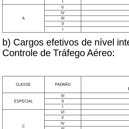
I
V
IV
A
III
II
I
b) Cargos efetivos de nível i
Controle de Tráfego Aéreo:
CLASSE
PADRÃO
III
ESPECIAL
II
I
VI
V
IV
C
III