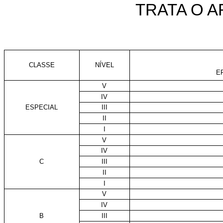
TRATA O AR
CLASSE
NÍVEL
E
V
IV
ESPECIAL
III
II
I
V
IV
C
III
II
I
V
IV
B
III