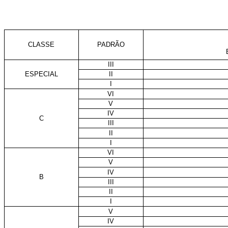
CLASSE
PADRÃO
III
ESPECIAL
II
I
VI
V
IV
C
III
II
I
VI
V
IV
B
III
II
I
V
IV