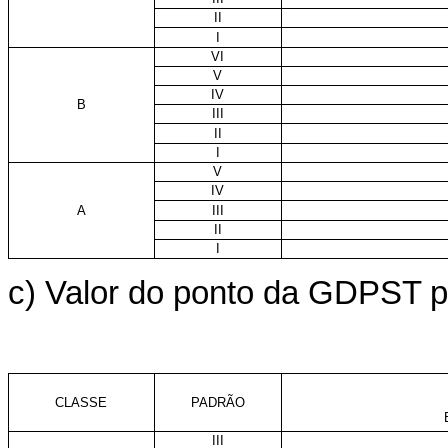
II
I
VI
V
IV
B
III
II
I
V
IV
A
III
II
I
c) Valor do ponto da GDPST pa
CLASSE
PADRÃO
III