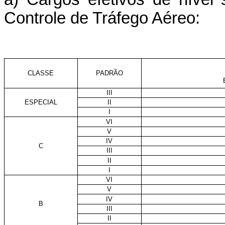
Controle de Tráfego Aéreo:
CLASSE
PADRÃO
III
ESPECIAL
II
I
VI
V
IV
C
III
II
I
VI
V
IV
B
III
II