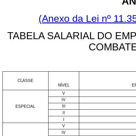
AN
(Anexo da Lei nº 11.3
TABELA SALARIAL DO EM
COMBATE
CLASSE
NÍVEL
E
V
IV
III
ESPECIAL
II
I
V
IV