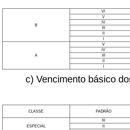
VI
V
IV
B
III
II
I
V
IV
A
III
II
I
c) Vencimento básico dos
CLASSE
PADRÃO
III
ESPECIAL
II