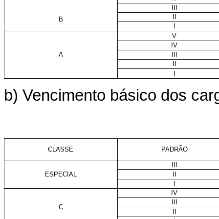
III
II
B
I
V
IV
A
III
II
I
b) Vencimento básico dos carg
CLASSE
PADRÃO
III
ESPECIAL
II
I
IV
III
C
II