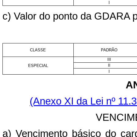
I
c) Valor do ponto da GDARA pa
CLASSE
PADRÃO
III
II
ESPECIAL
I
A
(Anexo XI da Lei nº 11.
VENCIM
a) Vencimento básico do car