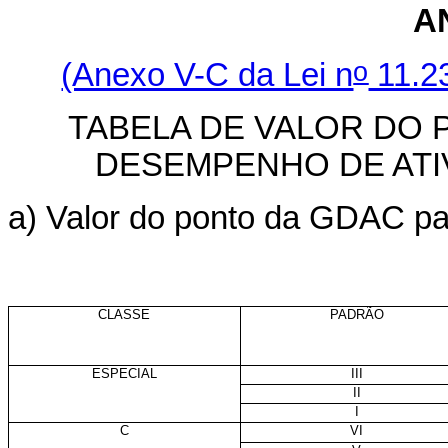
AN
o
(Anexo V-C da Lei n
11.2
TABELA DE VALOR DO 
DESEMPENHO DE ATI
a) Valor do ponto da GDAC par
CLASSE
PADRÃO
ESPECIAL
III
II
I
C
VI