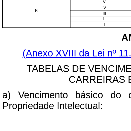
V
IV
B
III
II
I
A
(Anexo XVIII da Lei nº 11
TABELAS DE VENCIM
CARREIRAS 
a) Vencimento básico do c
Propriedade Intelectual: