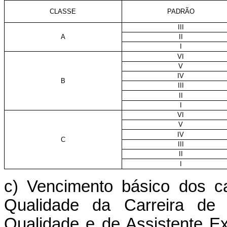
CLASSE
PADRÃO
III
A
II
I
VI
V
IV
B
III
II
I
VI
V
IV
C
III
II
I
c) Vencimento básico dos c
Qualidade da Carreira de 
Qualidade e de Assistente E