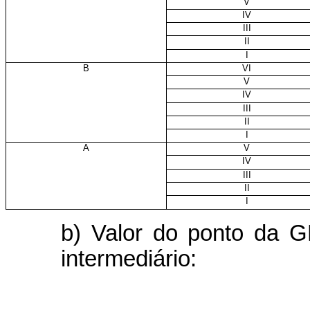
V
IV
III
II
I
B
VI
V
IV
III
II
I
A
V
IV
III
II
I
b) Valor do ponto da 
intermediário: