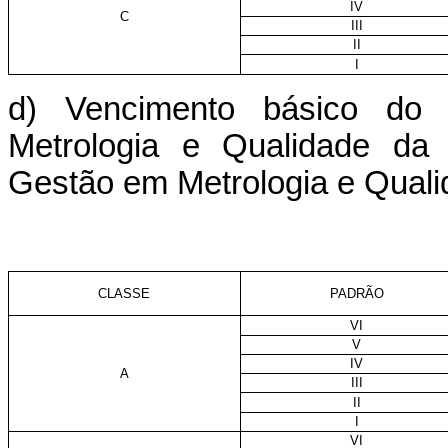
IV
C
III
II
I
d) Vencimento básico do 
Metrologia e Qualidade da 
Gestão em Metrologia e Quali
CLASSE
PADRÃO
VI
V
IV
A
III
II
I
VI