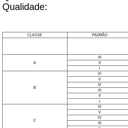
Qualidade:
CLASSE
PADRÃO
III
A
II
I
VI
V
IV
B
III
II
I
VI
V
IV
C
III