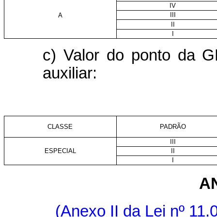
IV
III
A
II
I
c) Valor do ponto da 
auxiliar:
CLASSE
PADRÃO
III
ESPECIAL
II
I
A
(Anexo II da Lei nº 11.