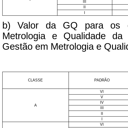
III
II
I
b) Valor da GQ para os c
Metrologia e Qualidade da 
Gestão em Metrologia e Quali
CLASSE
PADRÃO
VI
V
IV
A
III
II
I
VI