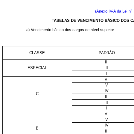
(Anexo IV-A da Lei nº
TABELAS DE VENCIMENTO BÁSICO DOS C
a) Vencimento básico dos cargos de nível superior:
CLASSE
PADRÃO
III
ESPECIAL
II
I
VI
V
IV
C
III
II
I
VI
V
IV
B
III