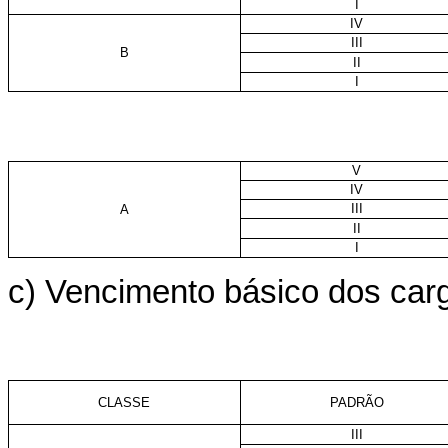
I
IV
III
B
II
I
V
IV
III
A
II
I
c) Vencimento básico dos cargo
CLASSE
PADRÃO
III