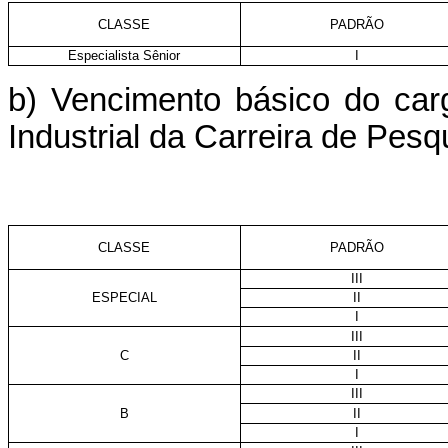
CLASSE
PADRÃO
Especialista Sênior
I
b) Vencimento básico do ca
Industrial da Carreira de Pesq
CLASSE
PADRÃO
III
ESPECIAL
II
I
III
C
II
I
III
B
II
I