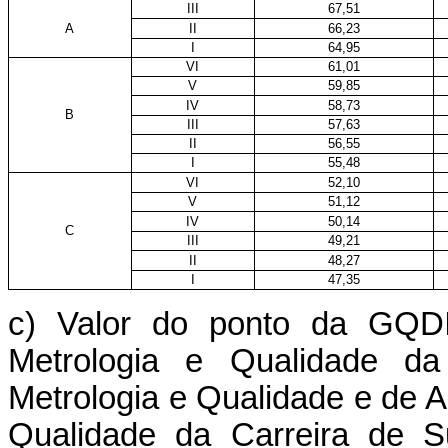
III
67,51
A
II
66,23
I
64,95
VI
61,01
V
59,85
IV
58,73
B
III
57,63
II
56,55
I
55,48
VI
52,10
V
51,12
IV
50,14
C
III
49,21
II
48,27
I
47,35
c) Valor do ponto da GQD
Metrologia e Qualidade da
Metrologia e Qualidade e de A
Qualidade da Carreira de S