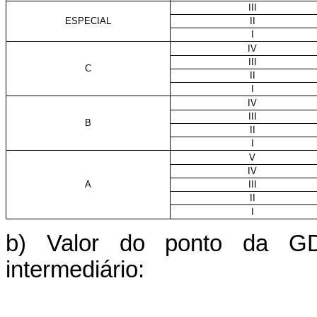
III
ESPECIAL
II
I
IV
III
C
II
I
IV
III
B
II
I
V
IV
A
III
II
I
b) Valor do ponto da G
intermediário: