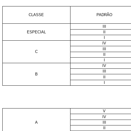
CLASSE
PADRÃO
III
ESPECIAL
II
I
IV
III
C
II
I
IV
III
B
II
I
V
IV
A
III
II