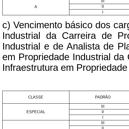
III
II
A
I
c) Vencimento básico dos car
Industrial da Carreira de 
Industrial e de Analista de P
em Propriedade Industrial da
Infraestrutura em Propriedade 
CLASSE
PADRÃO
III
ESPECIAL
II
I
III
II