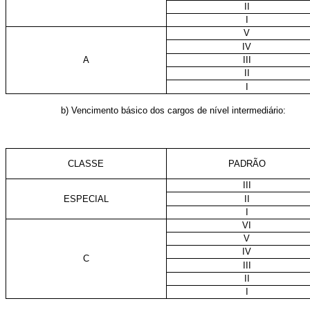
II
I
V
IV
A
III
II
I
b) Vencimento básico dos cargos de nível intermediário:
CLASSE
PADRÃO
III
ESPECIAL
II
I
VI
V
IV
C
III
II
I