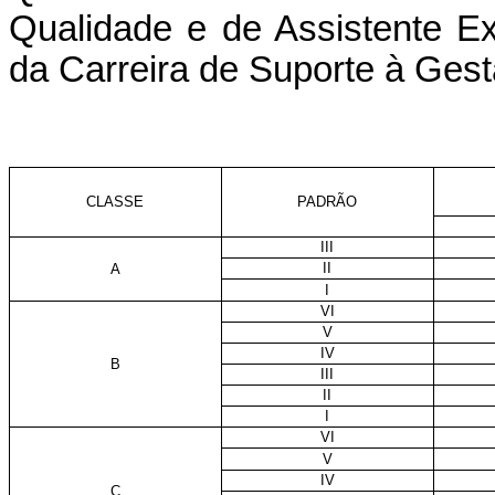
Qualidade e de Assistente E
da Carreira de Suporte à Gest
CLASSE
PADRÃO
III
II
A
I
VI
V
IV
B
III
II
I
VI
V
IV
C