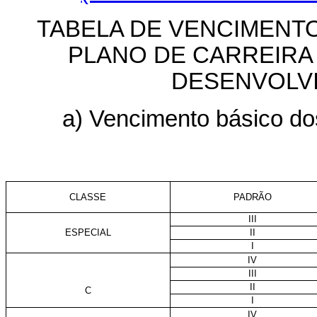
TABELA DE VENCIMENT
PLANO DE CARREIRA
DESENVOLV
a) Vencimento básico dos
CLASSE
PADRÃO
III
ESPECIAL
II
I
IV
III
II
C
I
IV