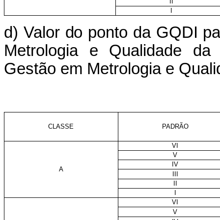
II
I
d) Valor do ponto da GQDI pa
Metrologia e Qualidade da 
Gestão em Metrologia e Quali
CLASSE
PADRÃO
VI
V
IV
A
III
II
I
VI
V