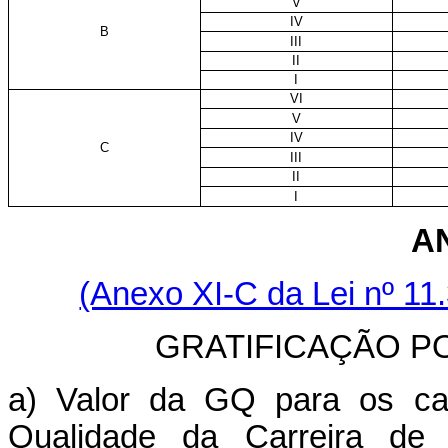
V
IV
B
III
II
I
VI
V
IV
C
III
II
I
A
(Anexo XI-C da Lei nº 11
GRATIFICAÇÃO P
a) Valor da GQ para os ca
Qualidade da Carreira de 