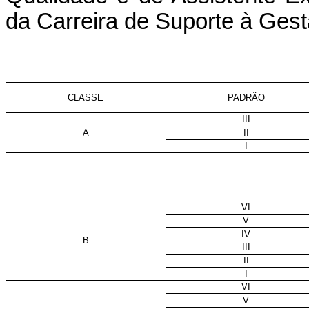
da Carreira de Suporte à Gest
CLASSE
PADRÃO
III
A
II
I
VI
V
IV
B
III
II
I
VI
V