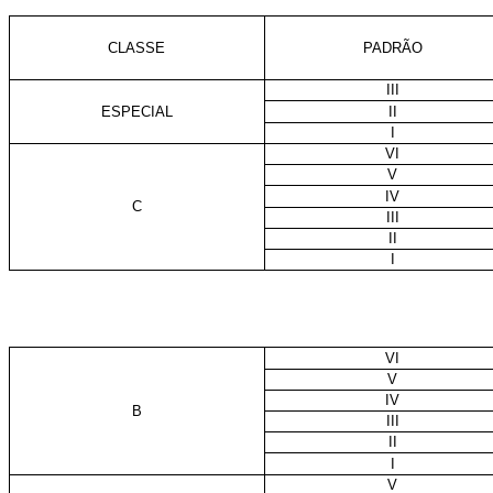
CLASSE
PADRÃO
III
ESPECIAL
II
I
VI
V
IV
C
III
II
I
VI
V
IV
B
III
II
I
V