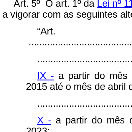
Art. 5º
O art. 1º da
Lei nº 
a vigorar com as seguintes al
“Ar
.......................................
...................................
IX -
a partir do mês 
2015 até o mês de abril 
...................................
X -
a partir do mês 
2023: