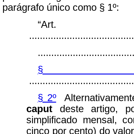
parágrafo único como § 1º:
“Ar
.......................................
...................................
§
.......................................
§ 2º
Alternativament
caput
deste artigo, po
simplificado mensal, c
cinco por cento) do valo