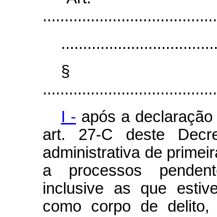
........................................
...................................
§
........................................
I -
após a declaração d
art. 27-C deste Decr
administrativa de primeir
a processos pendente
inclusive as que estiv
como corpo de delito,