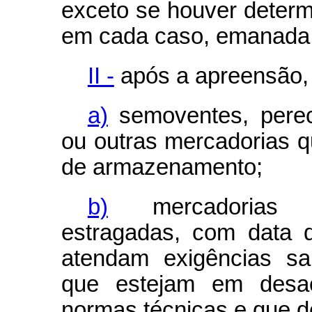
exceto se houver determ
em cada caso, emanada d
II -
após a apreensão, 
a)
semoventes, perecí
ou outras mercadorias q
de armazenamento;
b)
mercadorias det
estragadas, com data 
atendam exigências sa
que estejam em desa
normas técnicas e que d