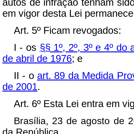
autos de infração tenham sido
em vigor desta Lei permanecerá
Art. 5º Ficam revogados:
I - os
§§ 1º, 2º, 3º e 4º do 
de abril de 1976
; e
II - o
art. 89 da Medida Pro
de 2001
.
Art. 6º Esta Lei entra em v
Brasília, 23 de agosto de 
da República.