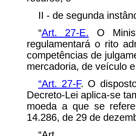
II - de segunda instânc
“
Art. 27-E.
O Minist
regulamentará o rito ad
competências de julgam
mercadoria, de veículo 
“Art. 27-F
. O dispost
Decreto-Lei aplica-se t
moeda a que se refere
14.286, de 29 de dezemb
“Ar