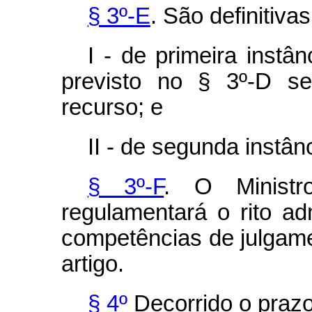
§ 3º-E
. São definitiva
I - de primeira instâ
previsto no § 3º-D se
recurso; e
II - de segunda instânc
§ 3º-F
. O Minist
regulamentará o rito ad
competências de julgame
artigo.
§ 4º
Decorrido o prazo