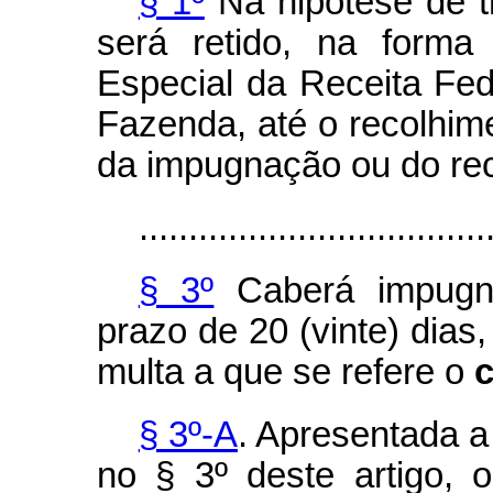
§ 1º
Na hipótese de tr
será retido, na forma 
Especial da Receita Fede
Fazenda, até o recolhim
da impugnação ou do re
...................................
§ 3º
Caberá impugna
prazo de 20 (vinte) dias
multa a que se refere o
§ 3º-A
. Apresentada a
no § 3º deste artigo,