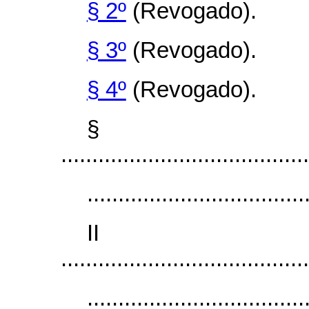
§ 2º
(Revogado).
§ 3º
(Revogado).
§ 4º
(Revogado).
§
........................................
...................................
I
........................................
...................................