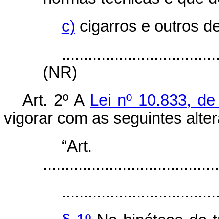
c)
cigarros e outros d
...................................
(NR)
Art. 2º A
Lei nº 10.833, d
vigorar com as seguintes alte
“Ar
........................................
...................................