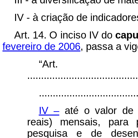
III - à diversificação de ma
IV - à criação de indicador
Art. 14. O inciso IV do
capu
fevereiro de 2006
, passa a vi
“Ar
........................................
...................................
IV –
até o valor de 
reais) mensais, para 
pesquisa e de desenv