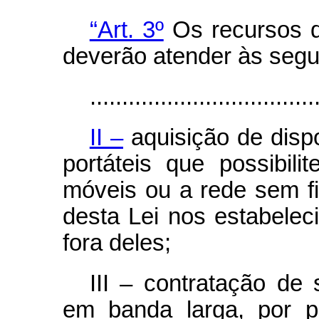
“Art. 3º
Os recursos de
deverão atender às segui
...................................
II –
aquisição de dispo
portáteis que possibi
móveis ou a rede sem fi
desta Lei nos estabelec
fora deles;
III – contratação de 
em banda larga, por p