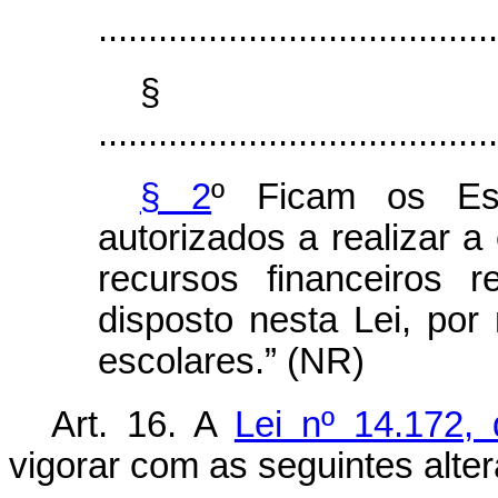
........................................
§
........................................
§ 2
º Ficam os Est
autorizados a realizar 
recursos financeiros 
disposto nesta Lei, po
escolares.” (NR)
Art. 16. A
Lei nº 14.172,
vigorar com as seguintes alte