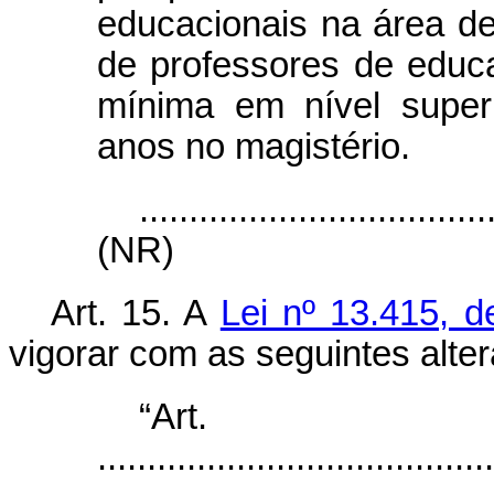
educacionais na área de
de professores de educ
mínima em nível superi
anos no magistério.
...................................
(NR)
Art. 15. A
Lei nº 13.415, d
vigorar com as seguintes alte
“Ar
........................................