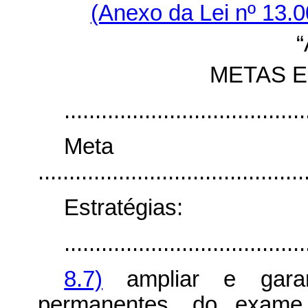
(Anexo da Lei nº 13.0
METAS E
.......................................
Me
...........................................
Estratégias:
.......................................
8.7)
ampliar e garan
permanentes, do exame n