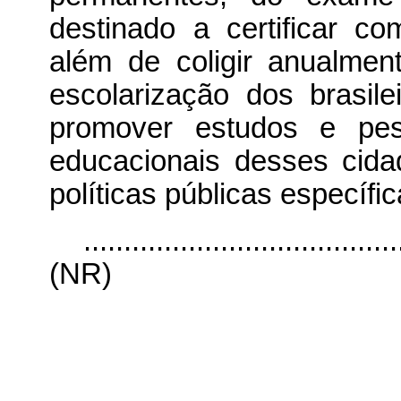
destinado a certificar c
além de coligir anualmen
escolarização dos brasile
promover estudos e pesq
educacionais desses cida
políticas públicas específ
.......................................
(NR)