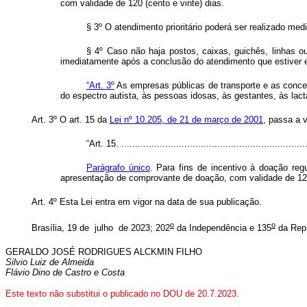
com validade de 120 (cento e vinte) dias.
§ 3º O atendimento prioritário poderá ser realizado med
§ 4º Caso não haja postos, caixas, guichês, linhas ou
imediatamente após a conclusão do atendimento que estiver 
“Art. 3º
As empresas públicas de transporte e as conces
do espectro autista, às pessoas idosas, às gestantes, às la
Art. 3º O art. 15 da
Lei nº 10.205, de 21 de março de 2001
, passa a v
“Art. 15. ....................................................................
Parágrafo único
. Para fins de incentivo à doação reg
apresentação de comprovante de doação, com validade de 120 
Art. 4º Esta Lei entra em vigor na data de sua publicação.
o
o
Brasília, 19 de julho de 2023; 202
da Independência e 135
da Repú
GERALDO JOSÉ RODRIGUES ALCKMIN FILHO
Silvio Luiz de Almeida
Flávio Dino de Castro e Costa
Este texto não substitui o publicado no DOU de 20.7.2023.