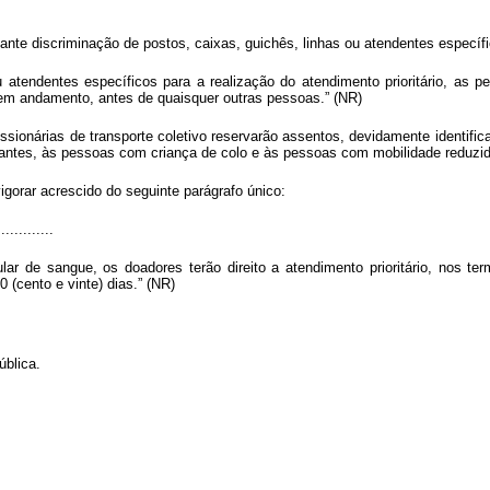
iante discriminação de postos, caixas, guichês, linhas ou atendentes específ
 atendentes específicos para a realização do atendimento prioritário, as p
em andamento, antes de quaisquer outras pessoas.” (NR)
sionárias de transporte coletivo reservarão assentos, devidamente identifi
ctantes, às pessoas com criança de colo e às pessoas com mobilidade reduzid
igorar acrescido do seguinte parágrafo único:
............
ular de sangue, os doadores terão direito a atendimento prioritário, nos t
(cento e vinte) dias.” (NR)
blica.