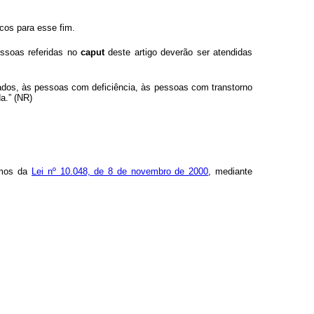
icos para esse fim.
essoas referidas no
caput
deste artigo deverão ser atendidas
cados, às pessoas com deficiência, às pessoas com transtorno
a.” (NR)
ermos da
Lei nº 10.048, de 8 de novembro de 2000
, mediante