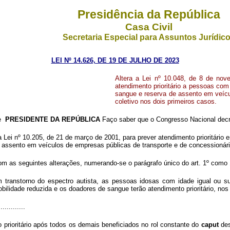
Presidência da República
Casa Civil
Secretaria Especial para Assuntos Jurídic
LEI Nº 14.626, DE 19 DE JULHO DE 2023
Altera a Lei nº 10.048, de 8 de nov
atendimento prioritário a pessoas com
sangue e reserva de assento em veícu
coletivo nos dois primeiros casos.
de
PRESIDENTE DA REPÚBLICA
Faço saber que o Congresso Nacional decre
 a Lei nº 10.205, de 21 de março de 2001, para prever atendimento prioritári
ssento em veículos de empresas públicas de transporte e de concessionárias
com as seguintes alterações, numerando-se o parágrafo único do art. 1º como 
ranstorno do espectro autista, as pessoas idosas com idade igual ou sup
lidade reduzida e os doadores de sangue terão atendimento prioritário, nos 
.............
 prioritário após todos os demais beneficiados no rol constante do
caput
des