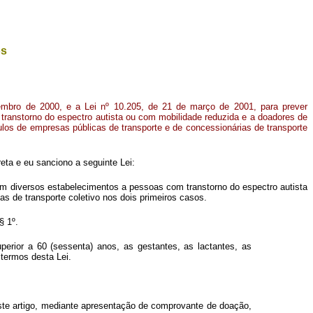
os
embro de 2000, e a Lei nº 10.205, de 21 de março de 2001, para prever
 transtorno do espectro autista ou com mobilidade reduzida e a doadores de
los de empresas públicas de transporte e de concessionárias de transporte
ta e eu sanciono a seguinte Lei:
o em diversos estabelecimentos a pessoas com transtorno do espectro autista
 de transporte coletivo nos dois primeiros casos.
§ 1º.
erior a 60 (sessenta) anos, as gestantes, as lactantes, as
termos desta Lei.
te artigo, mediante apresentação de comprovante de doação,