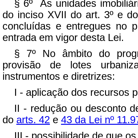
§ 6º As unidades imobiliár
do inciso XVII do art. 3º e do
concluídas e entregues no 
entrada em vigor desta Lei.
§ 7º No âmbito do progr
provisão de lotes urbani
instrumentos e diretrizes:
I - aplicação dos recursos pr
II - redução ou desconto 
do
arts. 42
e
43 da Lei nº 11.9
III - possibilidade de que o