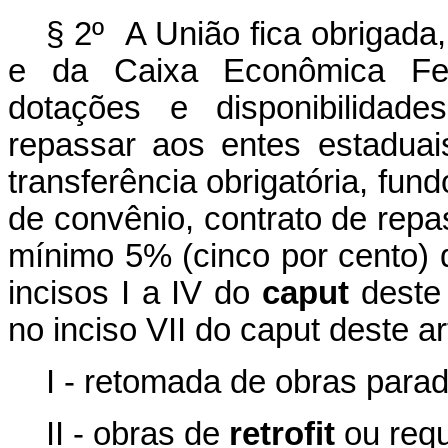
§ 2º A União fica obrigada
e da Caixa Econômica Fe
dotações e disponibilidade
repassar aos entes estaduais,
transferência obrigatória, fun
de convênio, contrato de rep
mínimo 5% (cinco por cento) 
incisos I a IV do
caput
deste 
no inciso VII do
caput
deste ar
I - retomada de obras para
II - obras de
retrofit
ou requ