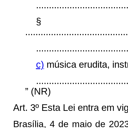
...................................
§
........................................
...................................
c)
música erudita, inst
...................................
” (NR)
Art. 3º Esta Lei entra em vi
Brasília, 4 de maio de 202