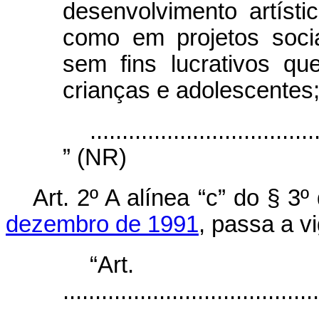
desenvolvimento artísti
como em projetos soci
sem fins lucrativos qu
crianças e adolescentes
...................................
” (NR)
Art. 2º A alínea “c” do § 3º
dezembro de 1991
, passa a v
“Ar
........................................