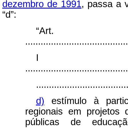
dezembro de 1991
, passa a 
“d”:
“Ar
........................................
I
........................................
...................................
d)
estímulo à partic
regionais em projetos d
públicas de educa