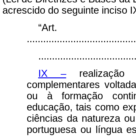
acrescido do seguinte inciso I
“Ar
........................................
...................................
IX –
realização d
complementares voltad
ou à formação contin
educação, tais como exp
ciências da natureza o
portuguesa ou língua estr