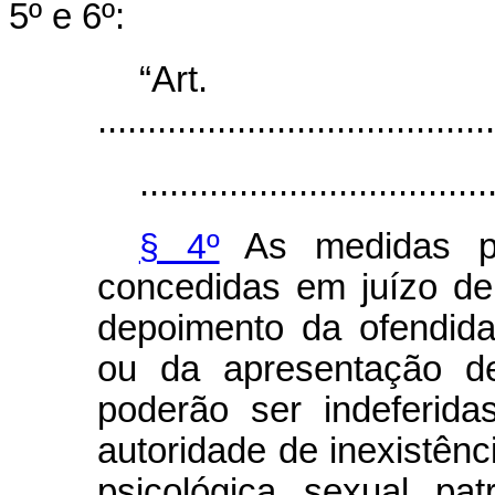
5º e 6º:
“Ar
........................................
...................................
§ 4º
As medidas pro
concedidas em juízo de
depoimento da ofendida 
ou da apresentação de
poderão ser indeferid
autoridade de inexistênci
psicológica, sexual, pa