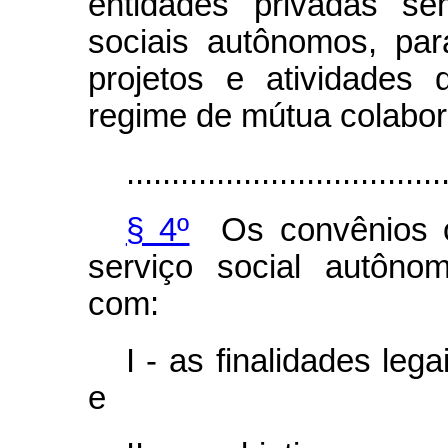
entidades privadas se
sociais autônomos, pa
projetos e atividades
regime de mútua colabo
...................................
§ 4º
Os convênios o
serviço social autôno
com:
I - as finalidades leg
e