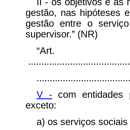
II - os objetivos e as
gestão, nas hipóteses e
gestão entre o serviç
supervisor.” (NR)
“Ar
.......................................
...................................
V -
com entidades pr
exceto:
a) os serviços sociai