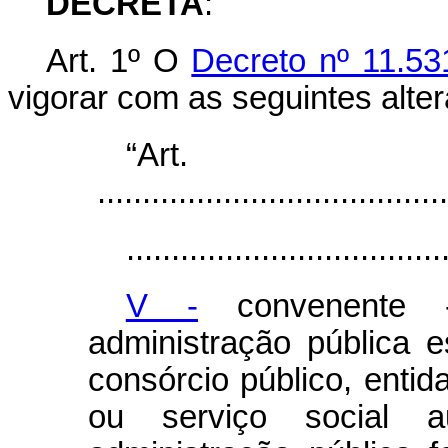
DECRETA
:
Art. 1º O
Decreto nº 11.53
vigorar com as seguintes alte
“Ar
.......................................
...................................
V -
convenente 
administração pública es
consórcio público, entid
ou serviço social