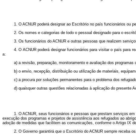
1. O ACNUR poderá designar ao Escritório no país funcionários ou p
2. Os nomes e categorias de todo o pessoal designado para o escri
3. Os funcionários do ACNUR e outras pessoas que realizem serviços
4. O ACNUR poderá designar funcionários para visitar o país para r
a:
a) a revisão, preparação, monitoramento e avaliação dos programas d
b) o envio, recepção, distribuição ou utilização de materiais, equip
c) a procura por soluções permanentes para o problema dos refugiad
d) quaisquer outras questões relacionadas à aplicação do presente A
1.
O ACNUR, seus funcionários e pessoas que prestam serviços em n
execução dos programas e projetos de assistência aos refugiados ao abri
adoção de medidas que facilitem as comunicações, conforme o Artigo IX de
2. O Governo garantirá que o Escritório do ACNUR sempre receba os s