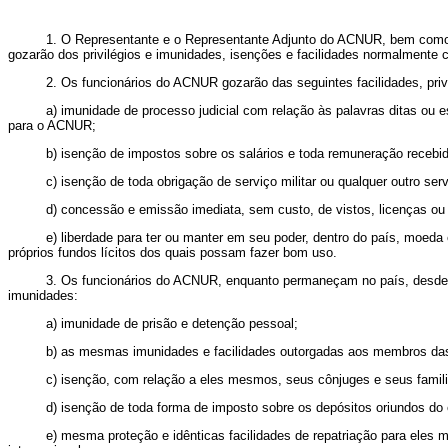
1. O Representante e o Representante Adjunto do ACNUR, bem como s
gozarão dos privilégios e imunidades, isenções e facilidades normalmente c
2. Os funcionários do ACNUR gozarão das seguintes facilidades, priv
a) imunidade de processo judicial com relação às palavras ditas ou e
para o ACNUR;
b) isenção de impostos sobre os salários e toda remuneração rece
c) isenção de toda obrigação de serviço militar ou qualquer outro serv
d) concessão e emissão imediata, sem custo, de vistos, licenças ou
e) liberdade para ter ou manter em seu poder, dentro do país, moeda
próprios fundos lícitos dos quais possam fazer bom uso.
3. Os funcionários do ACNUR, enquanto permaneçam no país, desde qu
imunidades:
a) imunidade de prisão e detenção pessoal;
b) as mesmas imunidades e facilidades outorgadas aos membros da
c) isenção, com relação a eles mesmos, seus cônjuges e seus familia
d) isenção de toda forma de imposto sobre os depósitos oriundos do e
e) mesma proteção e idênticas facilidades de repatriação para eles