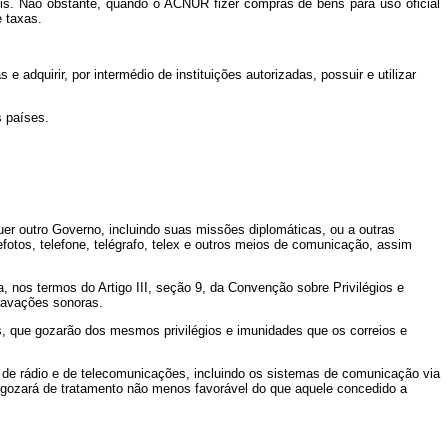
. Não obstante, quando o ACNUR fizer compras de bens para uso oficial
 taxas.
adquirir, por intermédio de instituições autorizadas, possuir e utilizar
s países.
er outro Governo, incluindo suas missões diplomáticas, ou a outras
lefotos, telefone, telégrafo, telex e outros meios de comunicação, assim
nos termos do Artigo III, seção 9, da Convenção sobre Privilégios e
gravações sonoras.
os, que gozarão dos mesmos privilégios e imunidades que os correios e
 de rádio e de telecomunicações, incluindo os sistemas de comunicação via
gozará de tratamento não menos favorável do que aquele concedido a