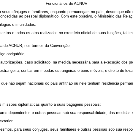
Funcionários do ACNUR
eus cônjuges e familiares, enquanto permaneçam no país, desde que não se
oncedidas ao pessoal diplomático. Com este objetivo, o Ministério das Relaçõ
ilégios e imunidades:
scritas e todos os atos realizados no exercício oficial de suas funções, tal
bida do ACNUR, nos termos da Convenção;
iço obrigatório;
 autorizações, caso solicitado, na medida necessária para a execução dos p
 estrangeira, contas em moedas estrangeiras e bens móveis; e direito de leva
e não sejam nacionais do país anfitrião ou nele tenham residência permanent
s missões diplomáticas quanto a suas bagagens pessoais;
res dependentes e outras pessoas sob sua responsabilidade, das medidas rest
xterior.
 mesmos, para seus cônjuges, seus familiares e outras pessoas sob sua resp