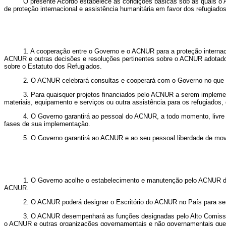
O presente Acordo estabelece as condições básicas sob as quais 
de proteção internacional e assistência humanitária em favor dos refugiados
1. A cooperação entre o Governo e o ACNUR para a proteção internac
ACNUR e outras decisões e resoluções pertinentes sobre o ACNUR adotados
sobre o Estatuto dos Refugiados.
2. O ACNUR celebrará consultas e cooperará com o Governo no que c
3. Para quaisquer projetos financiados pelo ACNUR a serem impleme
materiais, equipamento e serviços ou outra assistência para os refugiados
4. O Governo garantirá ao pessoal do ACNUR, a todo momento, livre
fases de sua implementação.
5. O Governo garantirá ao ACNUR e ao seu pessoal liberdade de mo
1. O Governo acolhe o estabelecimento e manutenção pelo ACNUR de es
ACNUR.
2. O ACNUR poderá designar o Escritório do ACNUR no País para serv
3. O ACNUR desempenhará as funções designadas pelo Alto Comissari
o ACNUR e outras organizações governamentais e não governamentais que