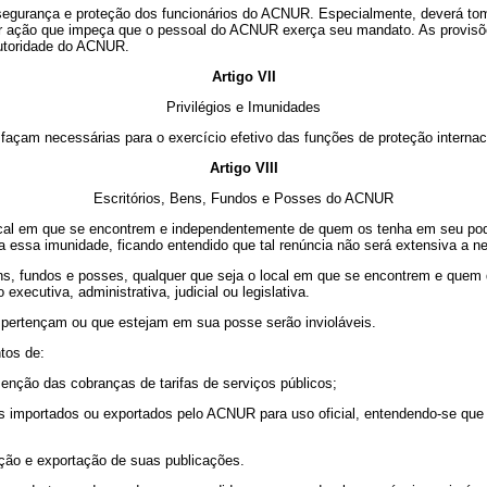
 segurança e proteção dos funcionários do ACNUR. Especialmente, deverá to
r ação que impeça que o pessoal do ACNUR exerça seu mandato. As provisõe
 autoridade do ACNUR.
Artigo VII
Privilégios e Imunidades
açam necessárias para o exercício efetivo das funções de proteção internac
Artigo VIII
Escritórios, Bens, Fundos e Posses do ACNUR
al em que se encontrem e independentemente de quem os tenha em seu poder,
 essa imunidade, ficando entendido que tal renúncia não será extensiva a 
ns, fundos e posses, qualquer que seja o local em que se encontrem e quem q
executiva, administrativa, judicial ou legislativa.
pertençam ou que estejam em sua posse serão invioláveis.
tos de:
enção das cobranças de tarifas de serviços públicos;
igos importados ou exportados pelo ACNUR para uso oficial, entendendo-se que
tação e exportação de suas publicações.