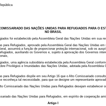
República
 COMISSARIADO DAS NAÇÕES UNIDAS PARA REFUGIADOS PARA O E
NO BRASIL
iados foi estabelecido pela Assembleia Geral das Nações Unidas em sua re
s para Refugiados, aprovado pela Assembleia Geral das Nações Unidas em su
Geral, assumirá a função de proporcionar proteção internacional, sob os aus
ugiados, auxiliando os Governos e, sujeito à aprovação dos Governos interes
onais,
ados, uma agência subsidiária estabelecida pela Assembleia Geral conforme
sobre Privilégios e Imunidades das Nações Unidas, adotada pela Assembleia G
 para Refugiados dispõe em seu Artigo 16 que o Alto Comissariado consulta
e reconheça tal necessidade, para que se designe um representante aprovad
lto Comissariado das Nações Unidas para Refugiados desejam estabelecer os
issariado das Nações Unidas para Refugiados, em espírito de cooperação ami
Artigo I