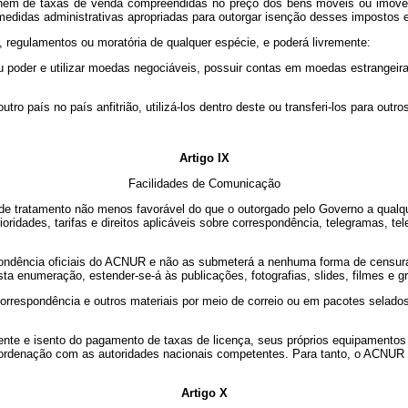
nem de taxas de venda compreendidas no preço dos bens móveis ou imóveis
edidas administrativas apropriadas para outorgar isenção desses impostos e
, regulamentos ou moratória de qualquer espécie, e poderá livremente:
poder e utilizar moedas negociáveis, possuir contas em moedas estrangeiras e 
tro país no país anfitrião, utilizá-los dentro deste ou transferi-los para outro
Artigo IX
Facilidades de Comunicação
e tratamento não menos favorável do que o outorgado pelo Governo a qualqu
oridades, tarifas e direitos aplicáveis sobre correspondência, telegramas, te
pondência oficiais do ACNUR e não as submeterá a nenhuma forma de censura, 
ta enumeração, estender-se-á às publicações, fotografias, slides, filmes e 
 correspondência e outros materiais por meio de correio ou em pacotes selad
mente e isento do pagamento de taxas de licença, seus próprios equipamentos
oordenação com as autoridades nacionais competentes. Para tanto, o ACNUR 
Artigo X