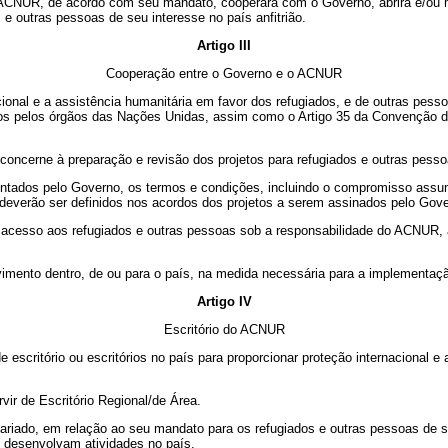
o ACNUR, de acordo com seu mandato, cooperará com o Governo
,
abrirá e/ou
 e outras pessoas de seu interesse no país anfitrião.
Artigo III
Cooperação entre o Governo e o ACNUR
ional e a assistência humanitária em favor dos refugiados, e de outras pess
 pelos órgãos das Nações Unidas, assim como o Artigo 35 da Convenção de 
oncerne à preparação e revisão dos projetos para refugiados e outras pess
ntados pelo Governo, os termos e condições, incluindo o compromisso assumi
, deverão ser definidos nos acordos dos projetos a serem assinados pelo Go
 acesso aos refugiados e outras pessoas sob a responsabilidade do ACNUR,
vimento dentro, de ou para o país, na medida necessária para a implementa
Artigo IV
Escritório do ACNUR
critório ou escritórios no país para proporcionar proteção internacional e 
ir de Escritório Regional/de Área.
ado, em relação ao seu mandato para os refugiados e outras pessoas de seu
 desenvolvam atividades no país.