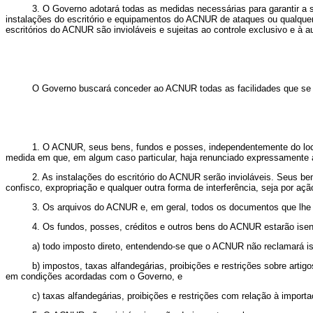
3. O Governo adotará todas as medidas necessárias para garantir a
instalações do escritório e equipamentos do ACNUR de ataques ou qualque
escritórios do ACNUR são invioláveis e sujeitas ao controle exclusivo e à
O Governo buscará conceder ao ACNUR todas as facilidades que se f
1. O ACNUR, seus bens, fundos e posses, independentemente do loc
medida em que, em algum caso particular, haja renunciado expressamente a
2. As instalações do escritório do ACNUR serão invioláveis. Seus be
confisco, expropriação e qualquer outra forma de interferência, seja por ação 
3. Os arquivos do ACNUR e, em geral, todos os documentos que lhe 
4. Os fundos, posses, créditos e outros bens do ACNUR estarão isen
a) todo imposto direto, entendendo-se que o ACNUR não reclamará is
b) impostos, taxas alfandegárias, proibições e restrições sobre art
em condições acordadas com o Governo, e
c) taxas alfandegárias, proibições e restrições com relação à impor