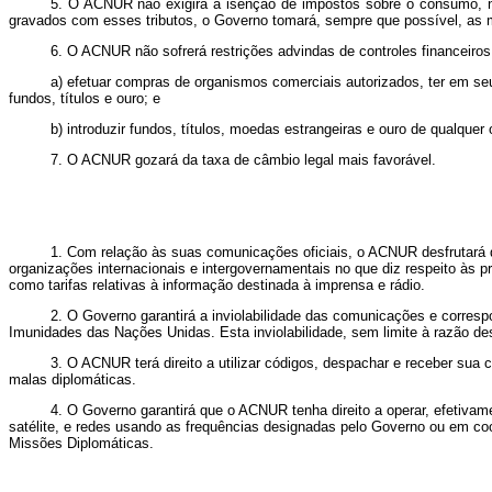
5. O ACNUR não exigirá a isenção de impostos sobre o consumo, 
gravados com esses tributos, o Governo tomará, sempre que possível, as m
6.
O ACNUR não sofrerá restrições advindas de controles financeiros
a) efetuar compras de organismos comerciais autorizados, ter em seu 
fundos, títulos e ouro; e
b) introduzir fundos, títulos, moedas estrangeiras e ouro de qualquer ou
7. O ACNUR gozará da taxa de câmbio legal mais favorável.
1. Com relação às suas comunicações oficiais, o ACNUR desfrutará d
organizações internacionais e intergovernamentais no que diz respeito às pri
como tarifas relativas à informação destinada à imprensa e rádio.
2. O Governo garantirá a inviolabilidade das comunicações e corres
Imunidades das Nações Unidas. Esta inviolabilidade, sem limite à razão des
3. O ACNUR terá direito a utilizar códigos, despachar e receber sua
malas diplomáticas.
4. O Governo garantirá que o ACNUR tenha direito a operar, efetiva
satélite, e redes usando as frequências designadas pelo Governo ou em c
Missões Diplomáticas.