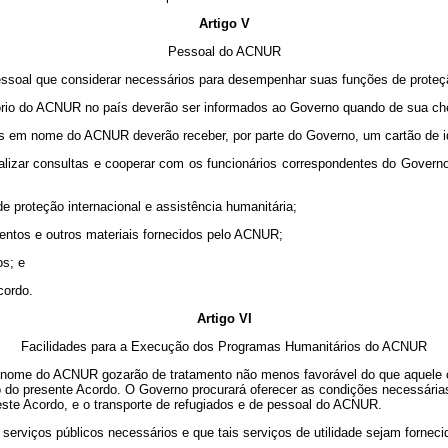
Artigo V
Pessoal do ACNUR
essoal que considerar necessários para desempenhar suas funções de proteção
tório do ACNUR no país deverão ser informados ao Governo quando de sua ch
 em nome do ACNUR deverão receber, por parte do Governo, um cartão de iden
ealizar consultas e cooperar com os funcionários correspondentes do Governo
e proteção internacional e assistência humanitária;
amentos e outros materiais fornecidos pelo ACNUR;
os; e
cordo.
Artigo VI
Facilidades para a Execução dos Programas Humanitários do ACNUR
ome do ACNUR gozarão de tratamento não menos favorável do que aquele con
go do presente Acordo. O Governo procurará oferecer as condições necessár
ste Acordo, e o transporte de refugiados e de
pessoal do ACNUR.
erviços públicos necessários e que tais serviços de utilidade sejam forneci