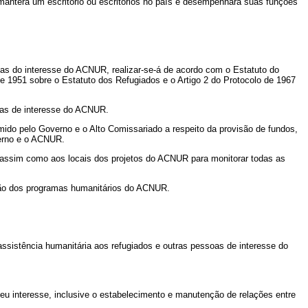
 manterá um escritório ou escritórios no país e desempenhará suas funções
oas do interesse do ACNUR, realizar-se-á de acordo com o Estatuto do
1951 sobre o Estatuto dos Refugiados e o Artigo 2 do Protocolo de 1967
oas de interesse do ACNUR.
do pelo Governo e o Alto Comissariado a respeito da provisão de fundos,
verno e o ACNUR.
 assim como aos locais dos projetos do ACNUR para monitorar todas as
ção dos programas humanitários do ACNUR.
assistência humanitária aos refugiados e outras pessoas de interesse do
 interesse, inclusive o estabelecimento e manutenção de relações entre