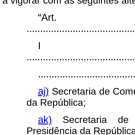
a vigorar com as seguintes alt
“Ar
........................................
I
........................................
...................................
aj)
Secretaria de Comu
da República;
ak)
Secretaria de R
Presidência da República