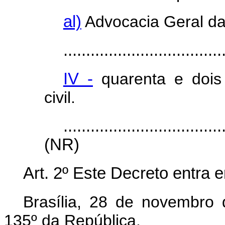
al)
Advocacia Geral da
...................................
IV -
quarenta e dois
civil.
...................................
(NR)
Art. 2º Este Decreto entra 
Brasília, 28 de novembro
135º da República.