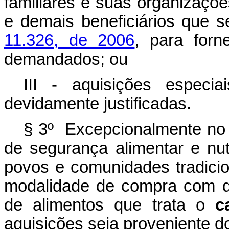
familiares e suas organizaçõe
e demais beneficiários que 
11.326, de 2006
, para forn
demandados; ou
III - aquisições especia
devidamente justificadas.
§ 3º Excepcionalmente no
de segurança alimentar e nut
povos e comunidades tradicion
modalidade de compra com d
de alimentos que trata o
c
aquisições seja proveniente d