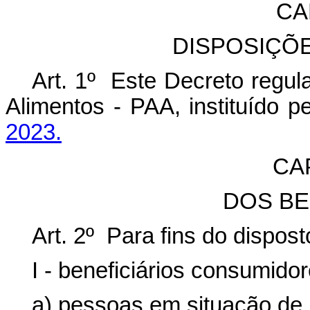
CA
DISPOSIÇÕ
Art. 1º Este Decreto regu
Alimentos - PAA, instituído p
2023.
CAP
DOS BE
Art. 2º Para fins do dispos
I - beneficiários consumidor
a) pessoas em situação de i