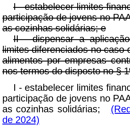
I - estabelecer limites fina
participação de jovens no PAA
as cozinhas solidárias; e
II - dispensar a aplicação
limites diferenciados no caso
alimentos por empresas contr
nos termos do disposto no § 1º
I - estabelecer limites fina
participação de jovens no PAA
as cozinhas solidárias;
(Red
de 2024)