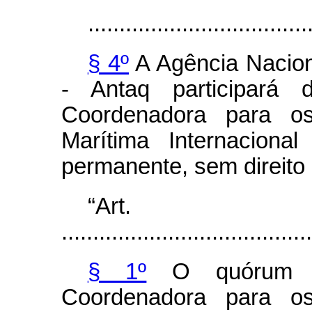
...................................
§ 4º
A Agência Nacion
- Antaq participará
Coordenadora para o
Marítima Internaciona
permanente, sem direito 
“Ar
........................................
§ 1º
O quórum d
Coordenadora para o