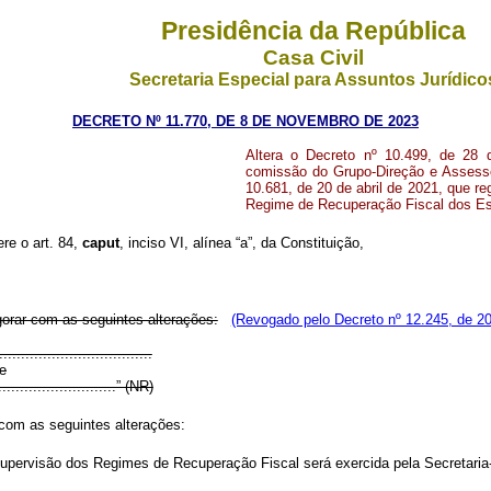
Presidência da República
Casa Civil
Secretaria Especial para Assuntos Jurídico
DECRETO Nº 11.770, DE 8 DE NOVEMBRO DE 2023
Altera o Decreto nº 10.499, de 28 
comissão do Grupo-Direção e Assesso
10.681, de 20 de abril de 2021, que r
Regime de Recuperação Fiscal dos Est
ere o art. 84,
caput
, inciso VI, alínea “a”, da Constituição,
orar com as seguintes alterações:
(Revogado pelo Decreto nº 12.245, de 2
..................................
e
.............................” (NR)
 com as seguintes alterações:
upervisão dos Regimes de Recuperação Fiscal será exercida pela Secretaria