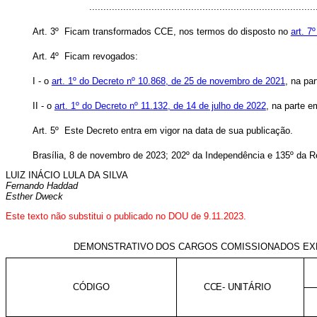
..............................................................................
Art. 3º Ficam transformados CCE, nos termos do disposto no
art. 7
Art. 4º Ficam revogados:
I - o
art. 1º do Decreto nº 10.868, de 25 de novembro de 2021
, na pa
II - o
art. 1º do Decreto nº 11.132, de 14 de julho de 2022
, na parte e
Art. 5º Este Decreto entra em vigor na data de sua publicação.
Brasília, 8 de novembro de 2023; 202º da Independência e 135º da R
LUIZ INÁCIO LULA DA SILVA
Fernando Haddad
Esther Dweck
Este texto não substitui o publicado no DOU de 9.11.2023.
DEMONSTRATIVO
DOS
CARGOS
COMISSIONADOS EXE
CÓDIGO
CCE-
UNITÁRIO