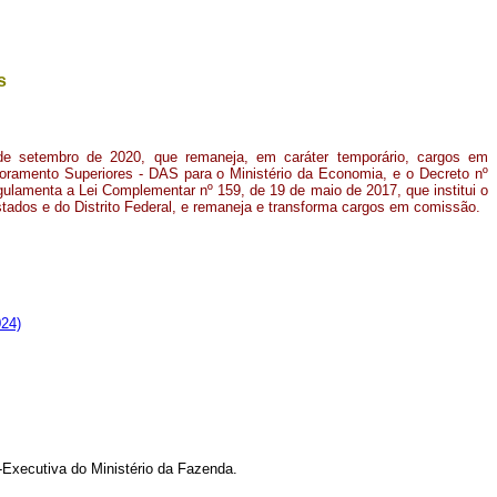
s
de setembro de 2020, que remaneja, em caráter temporário, cargos em
ramento Superiores - DAS para o Ministério da Economia, e o Decreto nº
egulamenta a Lei Complementar nº 159, de 19 de maio de 2017, que institui o
ados e do Distrito Federal, e remaneja e transforma cargos em comissão.
024)
-Executiva do Ministério da Fazenda.