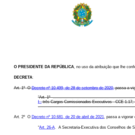
O PRESIDENTE DA REPÚBLICA
, no uso da atribuição que lhe conf
DECRETA
:
Art. 1º O
Decreto nº 10.499, de 28 de setembro de 2020
,
passa a vig
“Art. 1º .....................................................................
I -
três Cargos Comissionados Executivos - CCE 1.17; 
..............................................................................
Art. 2º O
Decreto nº 10.681, de 20 de abril de 2021
, passa a vigorar
“
Art. 26-A
. A Secretaria-Executiva dos Conselhos de S