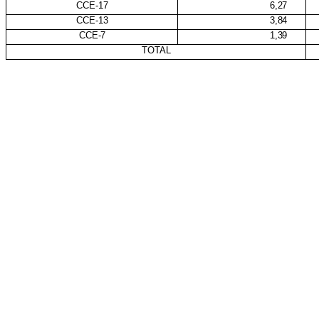
CCE
-17
6,27
CCE
-13
3,84
CCE
-
7
1,39
TOTAL