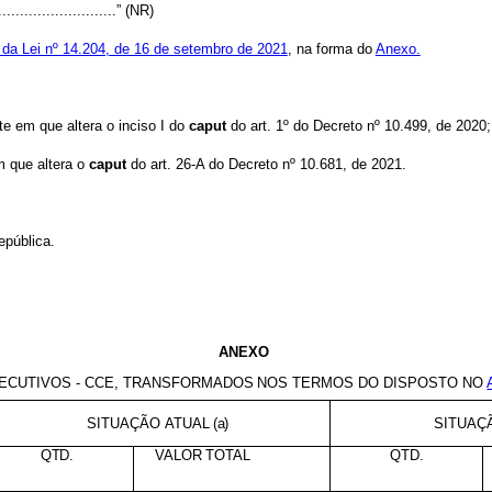
.............................” (NR)
º da Lei nº 14.204, de 16 de setembro de 2021
, na forma do
Anexo.
rte em que altera o inciso I do
caput
do art. 1º do Decreto nº 10.499, de 2020;
m que altera o
caput
do art. 26-A do Decreto nº 10.681, de 2021.
epública.
ANEXO
CUTIVOS - CCE,
TRANSFORMADOS
NOS
TERMOS
DO DISPOSTO NO
SITUAÇÃO
ATUAL
(a)
SITUAÇ
QTD.
VALOR TOTAL
QTD.